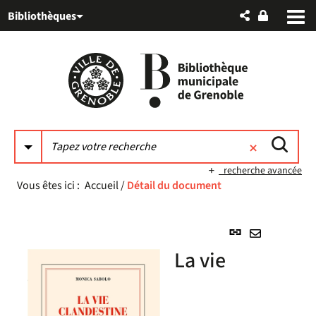
Aller
Aller
Aller
Bibliothèques
au
au
à
menu
contenu
la
recherche
recherche avancée
Vous êtes ici :
Accueil
/
Détail du document
Lien
permanent
Envoyer
La vie
(Nouvelle
par
fenêtre)
mail