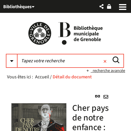
Aller
Aller
Aller
Bibliothèques
au
au
à
menu
contenu
la
recherche
recherche avancée
Vous êtes ici :
Accueil
/
Détail du document
Lien
permanent
Envoyer
Cher pays
(Nouvelle
par
fenêtre)
de notre
mail
enfance :