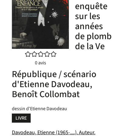
enquête
sur les
années
de plomb
de la Ve
/5
0
avis
République / scénario
d'Etienne Davodeau,
Benoît Collombat
dessin d'Etienne Davodeau
LIVRE
Davodeau, Etienne (1965-....). Auteur.