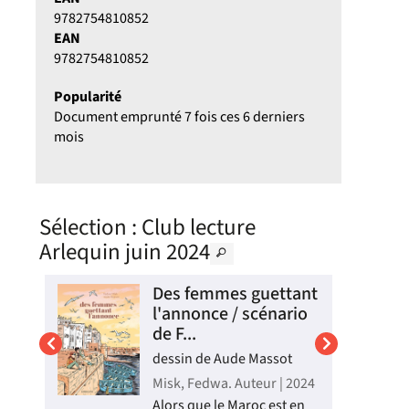
9782754810852
EAN
9782754810852
Popularité
Document emprunté 7 fois ces 6 derniers
mois
Sélection
: Club lecture
Arlequin juin 2024
Des femmes guettant
l'annonce / scénario
de F...
dessin de Aude Massot
Misk, Fedwa. Auteur | 2024
Alors que le Maroc est en