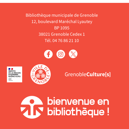
militante féministe, elle
rencontre Malika, une
a
mère de quatre enfants.
ee
Les trois se ...
Bibliothèque municipale de Grenoble
sur
12, boulevard Maréchal Lyautey
Livre
 Il
BP 1095
..
38021 Grenoble Cedex 1
Tél. 04 76 86 21 10