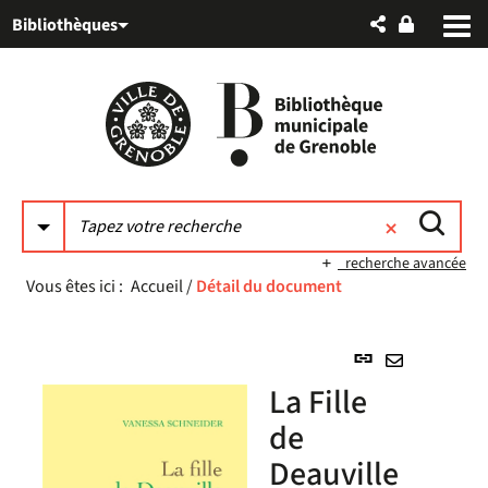
Aller
Aller
Aller
Bibliothèques
au
au
à
menu
contenu
la
recherche
recherche avancée
Vous êtes ici :
Accueil
/
Détail du document
Lien
permanent
Envoyer
La Fille
(Nouvelle
par
fenêtre)
de
mail
Deauville