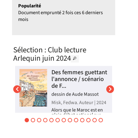
Popularité
Document emprunté 2 fois ces 6 derniers
mois
Sélection
: Club lecture
Arlequin juin 2024
Des femmes guettant
l'annonce / scénario
de F...
dessin de Aude Massot
Misk, Fedwa. Auteur | 2024
Alors que le Maroc est en
plein débat national sur
.).
l'avortement, Lila, une
jeune étudiante, tombe
enceinte. Avec l'aide de
bre
son amie Nisrine, une
ou