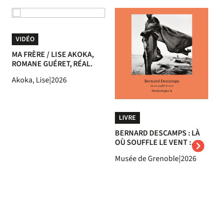
VIDÉO
MA FRÈRE / LISE AKOKA,
ROMANE GUÉRET, RÉAL.
Akoka, Lise
|
2026
LIVRE
BERNARD DESCAMPS : LÀ
OÙ SOUFFLE LE VENT :
EXPOSITION, MUSÉE DE
Musée de Grenoble
|
2026
GRENOBLE, DU 21 MARS AU
23 AOÛT 2026 / TEXTE
DOMINIQUE A.