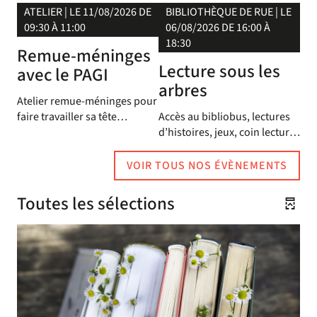
ATELIER
|
LE 11/08/2026 DE
BIBLIOTHÈQUE DE RUE
|
LE
09:30 À 11:00
06/08/2026 DE 16:00 À
18:30
Remue-méninges
Lecture sous les
avec le PAGI
arbres
Atelier remue-méninges pour
faire travailler sa tête
Accès au bibliobus, lectures
(l'attention et la mémoire)
d’histoires, jeux, coin lecture
sans trop se la prendre.
avec chaises longues…
Accompagné par des
VOIR TOUS NOS ÉVÈNEMENTS
lectures.
Dans le parc Alliance (repli
Toutes les sélections
dans la bibliothèque selon la
météo).
En partenariat avec la MDH
Capuche.