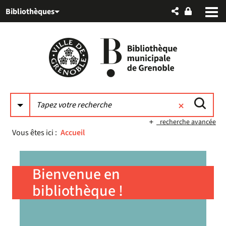
Aller
Aller
Aller
Bibliothèques
au
au
à
menu
contenu
la
recherche
recherche avancée
Vous êtes ici :
Accueil
Bienvenue en
bibliothèque !