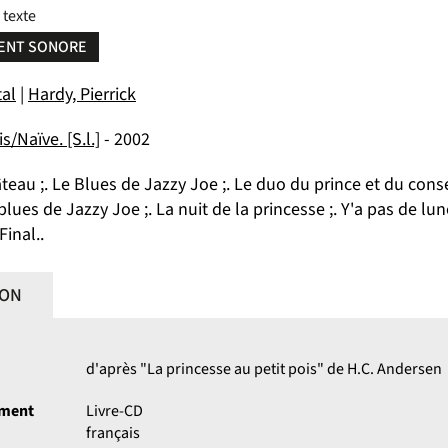
 texte
ENT SONORE
tal
|
Hardy, Pierrick
s/Naïve. [S.l.]
- 2002
âteau ;. Le Blues de Jazzy Joe ;. Le duo du prince et du consei
blues de Jazzy Joe ;. La nuit de la princesse ;. Y'a pas de lun
Final..
ION
d'après "La princesse au petit pois" de H.C. Andersen
ument
Livre-CD
français