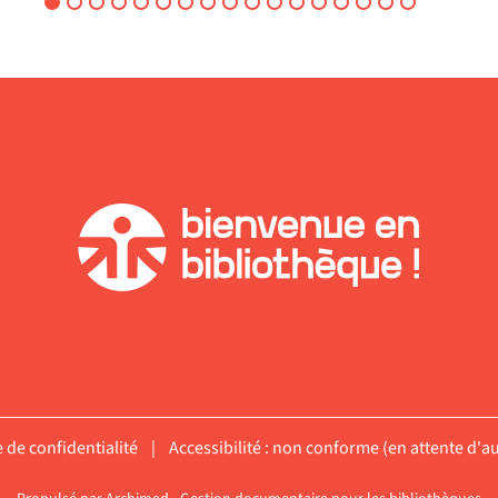
énigmatiques. Un conte
musical tout en complicité
et en harmonie vocale avec
Hélène Argo et Johanne ...
Enregistrement sonore
e de confidentialité
|
Accessibilité : non conforme (en attente d'au