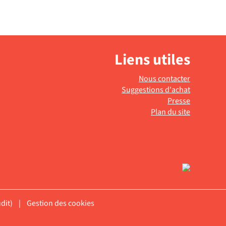
Mao et moa ;. Je cherche
e
une petite fille ;. Mon copain
s
Bismark ;. Les hommes à
d
tout faire ;. Le téléfon ;.
i
Mamadou mémé ;...
o
..
Enregistrement sonore
Liens utiles
L
Nous contacter
Suggestions d'achat
Presse
Plan du site
dit)
|
Gestion des cookies