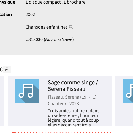
physique
1 disque compact ; 1 brochure
cation
2002
Chansons enfantines
U318030 (Auvidis/Naïve)
c
Sage comme singe /
Serena Fisseau
Fisseau, Serena (19..-....).
Chanteur | 2023
Trois amies butinent dans
un vide-grenier, l'humeur
légère, quand tout à coup
elles découvrent trois
singes en bois, familiers et