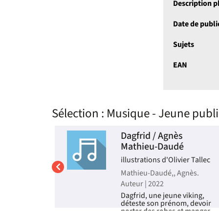
Description 
Date de publi
Sujets
EAN
Sélection
: Musique - Jeune publi
lassique
Dagfrid / Agnès
ier
Mathieu-Daudé
illustrations d'Olivier Tallec
Poulpi
Mathieu-Daudé,, Agnès.
58-....).
Auteur | 2022
Dagfrid, une jeune viking,
déteste son prénom, devoir
olution de la
porter des robes et manger
e à travers