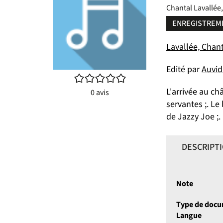
Chantal Lavallée,
ENREGISTREM
Lavallée, Chan
Edité par
Auvidi
/5
L'arrivée au ch
0
avis
servantes ;. Le 
de Jazzy Joe ;. 
DESCRIPT
Note
Type de doc
Langue