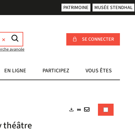
PATRIMOINE
MUSÉE STENDHAL
SE CONNECTER
erche avancée
EN LIGNE
PARTICIPEZ
VOUS ÊTES
Lien
Exports
permanent
Envoyer
y théâtre
(Nouvelle
par
fenêtre)
mail