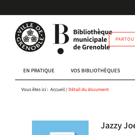
Aller
Aller
Aller
au
au
à
menu
contenu
la
recherche
PARTOU
EN PRATIQUE
VOS BIBLIOTHÈQUES
Vous êtes ici :
Accueil
/
Détail du document
Jazzy Joe