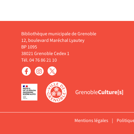
du poisson séché tous les
baroque à
jours. Elle rêve de naviguer
ne. Divers
et de partir à la découverte
 sont
de l'Amérique. ©Electre
 l'opéra,
2022Des brioches sur les
le
oreilles ;. A Th...
ue
Enregistrement sonore
Bibliothèque municipale de Grenoble
12, boulevard Maréchal Lyautey
BP 1095
38021 Grenoble Cedex 1
Tél. 04 76 86 21 10
Mentions légales
|
Politiqu