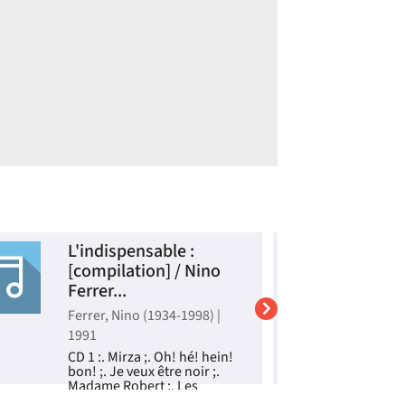
L'indispensable :
M
[compilation] / Nino
h
Ferrer...
e
Ferrer, Nino (1934-1998) |
M
1991
(
CD 1 :. Mirza ;. Oh! hé! hein!
C
bon! ;. Je veux être noir ;.
c
Madame Robert ;. Les
l
cornichons ;. Alexandre ;.
a