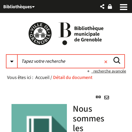
Aller
Aller
Aller
Bibliothèques
au
au
à
menu
contenu
la
recherche
recherche avancée
Vous êtes ici :
Accueil
/
Détail du document
Lien
permanent
Envoyer
Nous
(Nouvelle
par
fenêtre)
sommes
mail
les