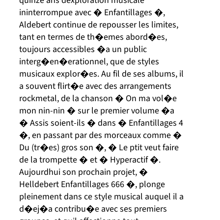
quinze ans dexploration musicale
ininterrompue avec � Enfantillages �,
Aldebert continue de repousser les limites,
tant en termes de th�emes abord�es,
toujours accessibles �a un public
interg�en�erationnel, que de styles
musicaux explor�es. Au fil de ses albums, il
a souvent flirt�e avec des arrangements
rockmetal, de la chanson � On ma vol�e
mon nin-nin � sur le premier volume �a
� Assis soient-ils � dans � Enfantillages 4
�, en passant par des morceaux comme �
Du (tr�es) gros son �, � Le ptit veut faire
de la trompette � et � Hyperactif �.
Aujourdhui son prochain projet, �
Helldebert Enfantillages 666 �, plonge
pleinement dans ce style musical auquel il a
d�ej�a contribu�e avec ses premiers