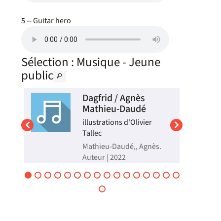
5 -- Guitar hero
Sélection
: Musique - Jeune
public
que
Dagfrid / Agnès
Mathieu-Daudé
illustrations d'Olivier
Tallec
).
Mathieu-Daudé,, Agnès.
Auteur | 2022
 de
Dagfrid, une jeune viking,
déteste son prénom,
devoir porter des robes et
manger du poisson séché
s
tous les jours. Elle rêve de
s,
naviguer et de partir à la
découverte de l'Amérique.