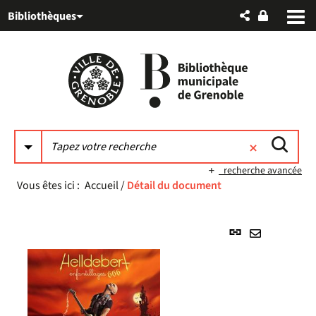
Aller
Aller
Aller
Bibliothèques
au
au
à
menu
contenu
la
recherche
recherche avancée
Vous êtes ici :
Accueil
/
Détail du document
Lien
permanent
Envoyer
(Nouvelle
par
fenêtre)
mail