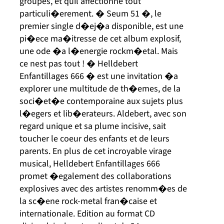
groupes, et quil affectionne tout
particuli�erement. � Seum 51 �, le
premier single d�ej�a disponible, est une
pi�ece ma�itresse de cet album explosif,
une ode �a l�energie rockm�etal. Mais
ce nest pas tout ! � Helldebert
Enfantillages 666 � est une invitation �a
explorer une multitude de th�emes, de la
soci�et�e contemporaine aux sujets plus
l�egers et lib�erateurs. Aldebert, avec son
regard unique et sa plume incisive, sait
toucher le coeur des enfants et de leurs
parents. En plus de cet incroyable virage
musical, Helldebert Enfantillages 666
promet �egalement des collaborations
explosives avec des artistes renomm�es de
la sc�ene rock-metal fran�caise et
internationale. Edition au format CD