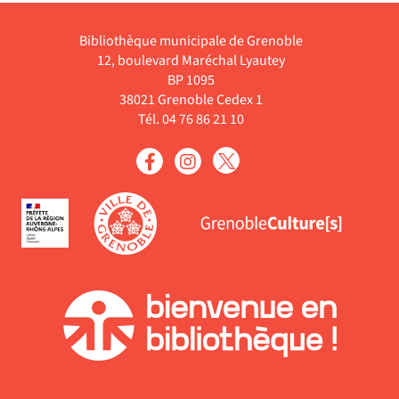
to,
©Electre 2022Des brioches
es
sur les oreilles ;. A Th...
Bibliothèque municipale de Grenoble
Enregistrement sonore
12, boulevard Maréchal Lyautey
BP 1095
38021 Grenoble Cedex 1
Tél. 04 76 86 21 10