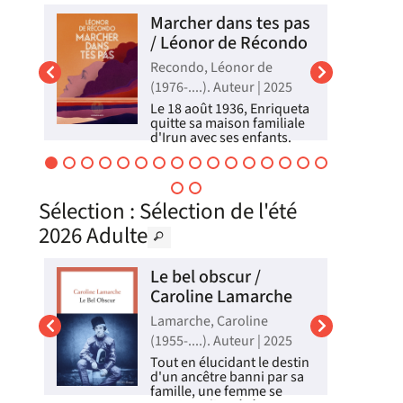
contre Daesh à Mossoul.
Marcher dans tes pas
Ayant rejoint des soldats
irakiens sur la base milita...
ann
/ Léonor de Récondo
Livre
Recondo, Léonor de
(1976-....). Auteur | 2025
Le 18 août 1936, Enriqueta
er
quitte sa maison familiale
a
d'Irun avec ses enfants.
s
Menacée par les
t
franquistes, elle laisse
derrière elle sa terre et son
e
quotidien. Loin de ce
Sélection
: Sélection de l'été
drame, sa petite-fille
de
Léonor naît française.
2026 Adulte
Quand, en 20...
Livre
Le bel obscur /
/
Caroline Lamarche
Lamarche, Caroline
(1955-....). Auteur | 2025
e
Tout en élucidant le destin
d'un ancêtre banni par sa
famille, une femme se