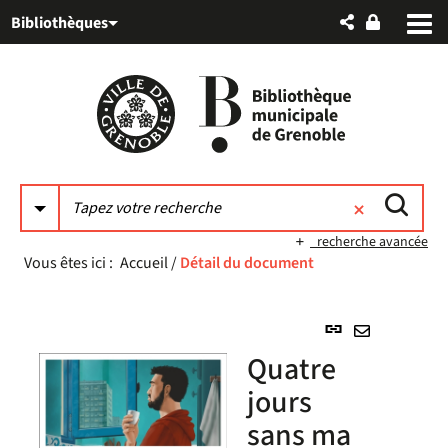
Aller
Aller
Aller
Bibliothèques
au
au
à
menu
contenu
la
recherche
recherche avancée
Vous êtes ici :
Accueil
/
Détail du document
Lien
permanent
Envoyer
Quatre
(Nouvelle
par
fenêtre)
jours
mail
sans ma