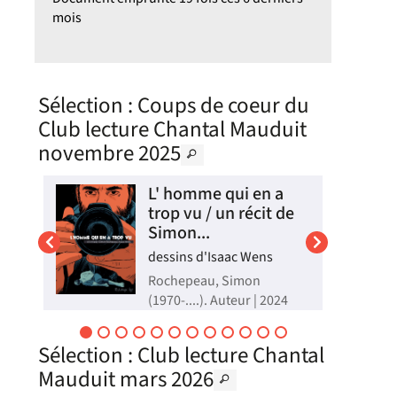
mois
Sélection
: Coups de coeur du
Club lecture Chantal Mauduit
novembre 2025
 ma
L' homme qui en a
i
trop vu / un récit de
Simon...
2025
dessins d'Isaac Wens
t
ité
Rochepeau, Simon
mot
(1970-....). Auteur | 2024
,
Ali est un photojournaliste
kurde et sunnite travaillant
en
Sélection
: Club lecture Chantal
pour le magazine allemand
Der Spiegel qui lui
és
Mauduit mars 2026
commande un reportage
sur le début de l'offensive