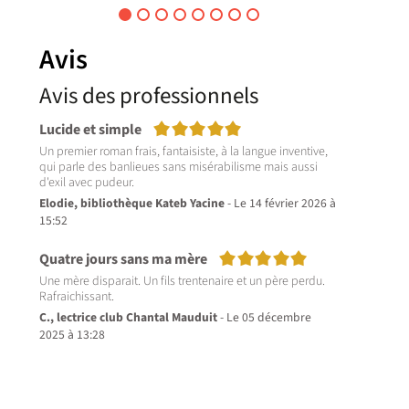
souvient d'un événement
e
qui a chamboulé son
es
passé. En effet, quelques
années auparavant, son
Avis
mari, son grand amour, lui
a annoncé son
Avis des professionnels
homosexualité.
Livre
5/5
Lucide et simple
Un premier roman frais, fantaisiste, à la langue inventive,
qui parle des banlieues sans misérabilisme mais aussi
d'exil avec pudeur.
Elodie, bibliothèque Kateb Yacine
- Le 14 février 2026 à
15:52
5/5
Quatre jours sans ma mère
Une mère disparait. Un fils trentenaire et un père perdu.
C., lectrice club Chantal Mauduit
- Le 05 décembre
2025 à 13:28