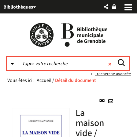
Aller
Aller
Aller
Bibliothèques
au
au
à
menu
contenu
la
recherche
recherche avancée
Vous êtes ici :
Accueil
/
Détail du document
Lien
permanent
Envoyer
La
(Nouvelle
par
fenêtre)
maison
mail
vide /