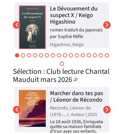
Le Dévouement du
suspect X / Keigo
Higashino
roman traduit du japonais
par Sophie Rèfle
e
Higashino, Keigo
(1958-....). Auteur | 2011
ui
Ishigami, un professeur de
 Dix
mathématiques est
secrètement amoureux de
Sélection
: Club lecture Chantal
sa voisine Yasuko, une
Mauduit mars 2026
divorcée qui élève seule sa
fille. Harcelée par son ex-
mari, celle-ci le tue en
cherchant à protéger
Marcher dans tes pas
l'enfant. Ishigami, qui a
ann
/ Léonor de Récondo
tout entend...
Recondo, Léonor de
Livre
(1976-....). Auteur | 2025
Le 18 août 1936, Enriqueta
er
quitte sa maison familiale
a
d'Irun avec ses enfants.