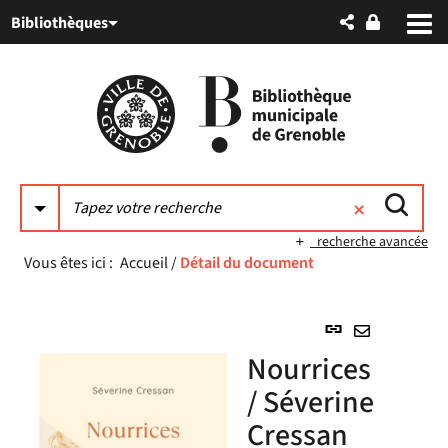
Aller
Aller
Aller
Bibliothèques
au
au
à
menu
contenu
la
recherche
recherche avancée
Vous êtes ici :
Accueil
/
Détail du document
Lien
permanent
Envoyer
Nourrices
(Nouvelle
par
fenêtre)
/ Séverine
mail
Cressan