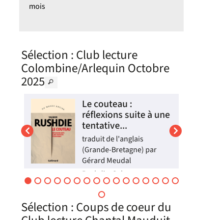
mois
Sélection
: Club lecture
Colombine/Arlequin Octobre
2025
ne
Le couteau :
réflexions suite à une
tentative...
traduit de l'anglais
(Grande-Bretagne) par
te
Gérard Meudal
e,
Rushdie, Salman
e
e,
(1947-....). Auteur | 2024
A la suite de la tentative
ne
Sélection
: Coups de coeur du
d'assassinat perpétrée à
son encontre en 2022,