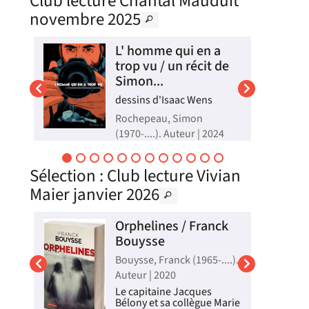
Club lecture Chantal Mauduit
l'auteur livre ses réflexions
et ses méditations sur la
novembre 2025
vie, la perte, l'amour, le
pouvoir de l'art et la force
de continuer à avancer.
 ma
L' homme qui en a
©Electre 2024
i
trop vu / un récit de
Livre
Simon...
2025
dessins d'Isaac Wens
t
ité
Rochepeau, Simon
mot
(1970-....). Auteur | 2024
,
Ali est un photojournaliste
kurde et sunnite travaillant
en
Sélection
: Club lecture Vivian
pour le magazine allemand
Der Spiegel qui lui
és
Maier janvier 2026
commande un reportage
sur le début de l'offensive
contre Daesh à Mossoul.
nck
Orphelines / Franck
Ayant rejoint des soldats
irakiens sur la base milita...
Bouysse
Livre
..).
Bouysse, Franck (1965-....).
Auteur | 2020
ans
Le capitaine Jacques
un
Bélony et sa collègue Marie