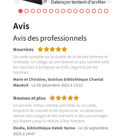
Dalençon tentent d'arrêter
 de
un tueur en série qui
le
parvient à leur échapper
crime après crime. Alors
é
que l'inspecteur doit faire
Avis
le deuil de sa femme et de
sa fille qui ont péri dans ...
Avis des professionnels
Livre
5/5
Nourrices
Un conte sensible sur la dureté de la vie des femmes et
l'entraide. Un village où une femme un peu sorcière aide
les nourrices à échapper au trafic organisé par les
Marie et Christine, lectrices bibliothèque Chantal
Mauduit
- Le 05 décembre 2025 à 13:22
5/5
Nounou et plus
Un premier roman comme une fable ou un conte,
empreint de sororité et de mysticisme. Un texte pour
donner des visages et des prénoms à des personnages
qui étaient jusqu'ici réduits à leur fonction.
Elodie, bibliothèque Kateb Yacine
- Le 26 septembre
2025 à 14:47