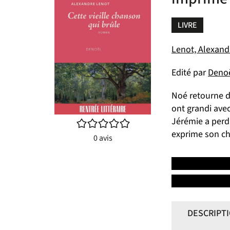
LIVRE
Lenot, Alexandr
Edité par
Denoë
Noé retourne d
ont grandi avec
Jérémie a perdu
/5
exprime son cha
0
avis
DESCRIPT