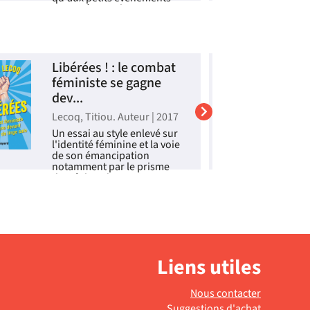
traversés par chacun.
q
l
Livre
c
q
L
Libérées ! : le combat
L
L
féministe se gagne
f
dev...
L
Lecoq, Titiou. Auteur | 2017
A
Un essai au style enlevé sur
A
l'identité féminine et la voie
d
de son émancipation
o
notamment par le prisme
l
des tâches domestiques.
f
©Electre 2018
r
d
Livre
m
d
L
Liens utiles
Nous contacter
Suggestions d'achat