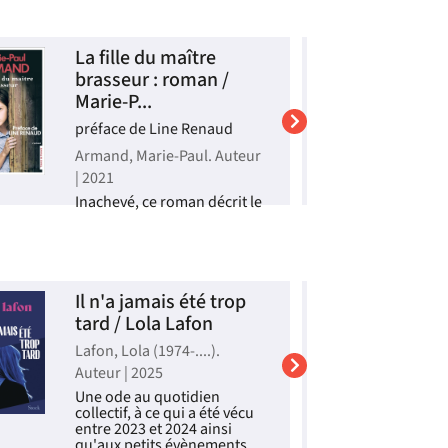
La fille du maître
F
brasseur : roman /
c
Marie-P...
v
préface de Line Renaud
P
|
Armand, Marie-Paul. Auteur
A
| 2021
D
Inachevé, ce roman décrit le
d
quotidien d'un village de la
f
région de Douai, dans le
e
Nord, à la fin des années
à
1930, à travers le regard de
b
Marianne, 11 ans. Fille du
s
maître brasseur et
Il n'a jamais été trop
L
Vi
orpheline de mère, elle
tard / Lola Lafon
P
L
souffre de la complici...
Lafon, Lola (1974-....).
P
Livre
Auteur | 2025
A
Une ode au quotidien
E
collectif, à ce qui a été vécu
s
entre 2023 et 2024 ainsi
q
qu'aux petits évènements
d