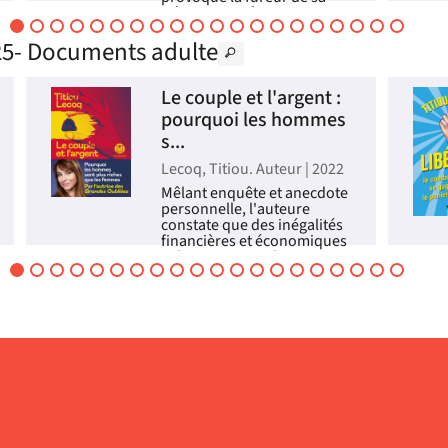
mère puis sa fugue. Un
ultimatum lui est alors posé
025- Documents adulte
: elle doit produire un
certificat de virginité. Cet
examen gynécologique fo...
Le couple et l'argent :
Livre
pourquoi les hommes
s...
Lecoq, Titiou. Auteur | 2022
Mêlant enquête et anecdote
personnelle, l'auteure
constate que des inégalités
financières et économiques
subsistent entre hommes et
femmes. Elle incite alors les
lectrices à remettre de
l'ordre dans leurs finances.
©Electre 2022
Livre