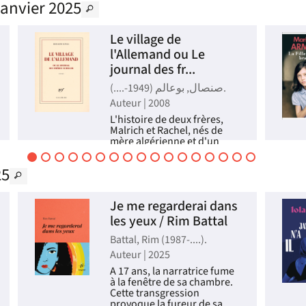
janvier 2025
Le village de
l'Allemand ou Le
journal des fr...
صنصال, بوعالم (1949-....).
Auteur | 2008
L'histoire de deux frères,
Malrich et Rachel, nés de
mère algérienne et d'un
père allemand, et élevés par
un vieil oncle immigré dans
25
la banlieue parisienne, relie
trois épisodes à la fois
dissemblables et proches :
Je me regarderai dans
la Shoah vue à...
les yeux / Rim Battal
Livre
Battal, Rim (1987-....).
Auteur | 2025
A 17 ans, la narratrice fume
à la fenêtre de sa chambre.
Cette transgression
provoque la fureur de sa