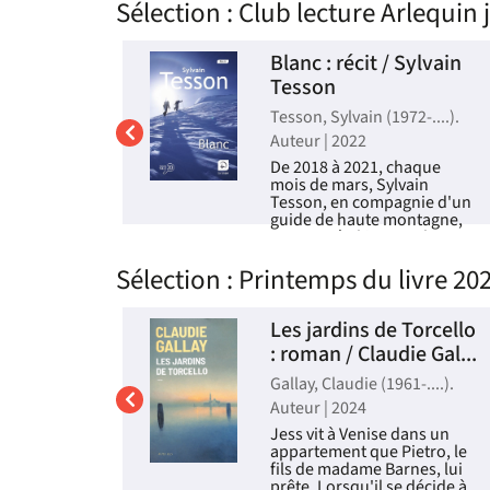
Sélection
: Club lecture Arlequin 
 crime :
Blanc : récit / Sylvain
ue du
Tesson
Tesson, Sylvain (1972-....).
r Hugues
Auteur | 2022
De 2018 à 2021, chaque
mois de mars, Sylvain
1970-....).
Tesson, en compagnie d'un
guide de haute montagne,
remonte à skis toute la
7, Marthe
chaîne des Alpes par les
, disparaît.
Sélection
: Printemps du livre 20
sommets, de Menton
 est
jusqu'à Trieste, parcourant
e du
1.600 kilomètres dans la
ette.
neige. Il liv...
 de
Les jardins de Torcello
haîne les
 une des
Grégoire
Livre
: roman / Claudie Gal...
 et joue un
Gallay, Claudie (1961-....).
le déba...
re
Auteur | 2024
eur | 2024
Jess vit à Venise dans un
appartement que Pietro, le
u musée de
fils de madame Barnes, lui
nt les
prête. Lorsqu'il se décide à