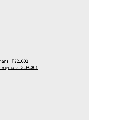
mans : T321002
 originale : GLFC001