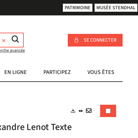
PATRIMOINE
MUSÉE STENDHAL
SE CONNECTER
erche avancée
EN LIGNE
PARTICIPEZ
VOUS ÊTES
Lien
Exports
permanent
Envoyer
exandre Lenot Texte
(Nouvelle
par
fenêtre)
mail