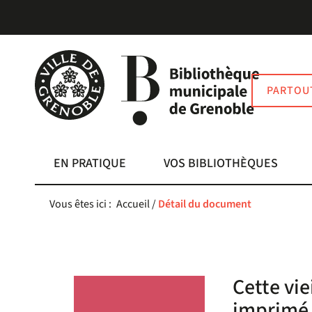
Aller
Aller
Aller
au
au
à
menu
contenu
la
recherche
PARTOU
EN PRATIQUE
VOS BIBLIOTHÈQUES
Vous êtes ici :
Accueil
/
Détail du document
Cette vie
imprimé