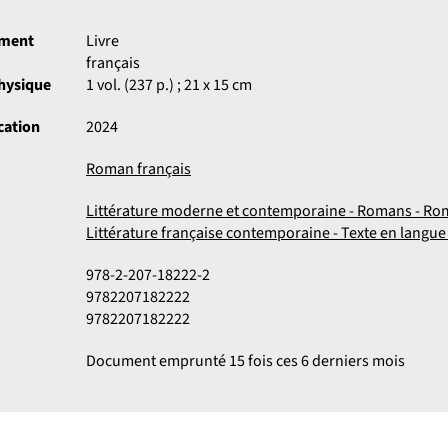
ument
Livre
français
physique
1 vol. (237 p.) ; 21 x 15 cm
cation
2024
Roman français
Littérature moderne et contemporaine - Romans - Ro
Littérature française contemporaine - Texte en langue
978-2-207-18222-2
9782207182222
9782207182222
Document emprunté 15 fois ces 6 derniers mois