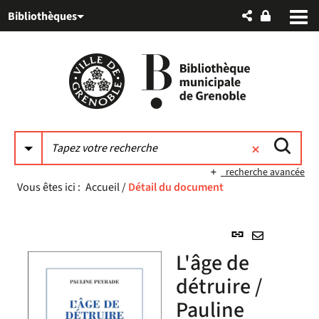
Aller
Aller
Aller
Bibliothèques
au
au
à
menu
contenu
la
recherche
recherche avancée
Vous êtes ici :
Accueil
/
Détail du document
Lien
permanent
Envoyer
L'âge de
(Nouvelle
par
fenêtre)
détruire /
mail
Pauline