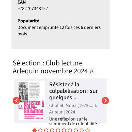
EAN
9782707348197
Popularité
Document emprunté 12 fois ces 6 derniers
mois
Sélection
: Club lecture
Arlequin novembre 2024
Résister à la
culpabilisation : sur
quelques ...
Chollet, Mona (1973-....).
Auteur | 2024
Une réflexion sur le
23
sentiment de culpabilité
dans la société, qui
sa