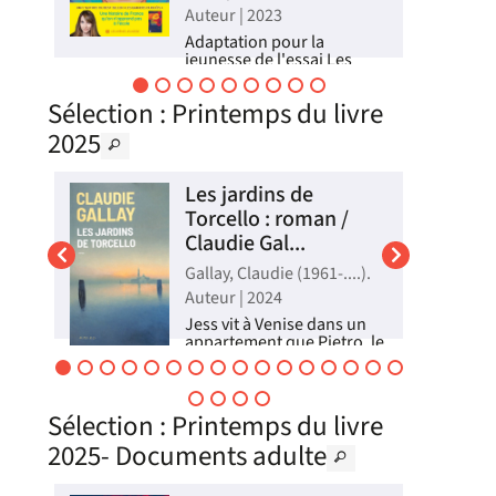
Auteur | 2023
024
Adaptation pour la
jeunesse de l'essai Les
grandes oubliées :
ns
pourquoi l'histoire a effacé
Sélection
: Printemps du livre
les femmes, cet ouvrage
revisite l'histoire de France
2025
ne
depuis la préhistoire pour
mettre en lumière le rôle
des femmes. ©Electre 2024
Les jardins de
Livre
ire
Torcello : roman /
Claudie Gal...
Gallay, Claudie (1961-....).
024
Auteur | 2024
 de
Jess vit à Venise dans un
appartement que Pietro, le
fils de madame Barnes, lui
prête. Lorsqu'il se décide à
se.
vendre, il la met en contact
avec Maxence Darsène, un
Sélection
: Printemps du livre
avocat pénaliste réputé
ur
dans la région qui habite
2025- Documents adulte
,
une petite maison...
Livre