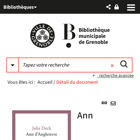
Aller
Aller
Aller
Bibliothèques
au
au
à
menu
contenu
la
recherche
recherche avancée
Vous êtes ici :
Accueil
/
Détail du document
Lien
permanent
Envoyer
Ann
(Nouvelle
par
fenêtre)
mail