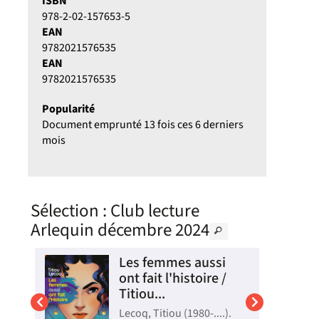
ISBN
978-2-02-157653-5
EAN
9782021576535
EAN
9782021576535
Popularité
Document emprunté 13 fois ces 6 derniers
mois
Sélection
: Club lecture
Arlequin décembre 2024
 :
Les femmes aussi
du
ont fait l'histoire /
Titiou...
Lecoq, Titiou (1980-....).