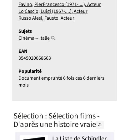
Favino, PierFrancesco (1971-....). Acteur
Lo Cascio, Luigi (1967-....). Acteur
Russo Alesi, Fausto. Acteur
Sujets
Cinéma -- Italie
EAN
3545020068663
Popularité
Document emprunté 6 fois ces 6 derniers
mois
Sélection
: Sélection films -
D'après une histoire vraie
i /
La Liste de Schindler