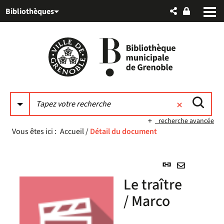
Aller
Aller
Aller
Bibliothèques
au
au
à
menu
contenu
la
recherche
recherche avancée
Vous êtes ici :
Accueil
/
Détail du document
Lien
permanent
Envoyer
Le traître
(Nouvelle
par
fenêtre)
/ Marco
mail