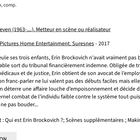
, comp.
ven (1963-....). Metteur en scène ou réalisateur
Pictures Home Entertainment. Suresnes
- 2017
ule ses trois enfants, Erin Brockovich n'avait vraiment pas 
able sort du tribunal financièrement indemne. Obligée de tr
médicaux et de justice, Erin obtient de son avocat de l'emp
on franc-parler ne lui valent pas des débuts faciles mais ell
n déterre une affaire louche d'empoisonnement et décide de 
ternel combat de l'individu faible contre le système tout-pui
 ne pas bouder...
t : Qui est Erin Brockovich ?; Scènes supplémentaires ; Makin
ION