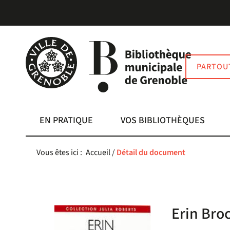
Aller
Aller
Aller
au
au
à
menu
contenu
la
recherche
PARTOU
EN PRATIQUE
VOS BIBLIOTHÈQUES
Vous êtes ici :
Accueil
/
Détail du document
Erin Broc