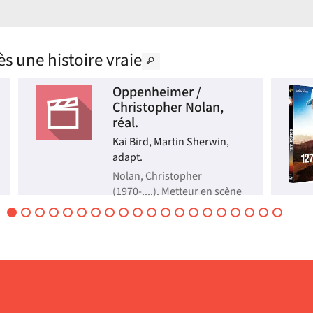
ès une histoire vraie
Oppenheimer /
Christopher Nolan,
réal.
Kai Bird, Martin Sherwin,
adapt.
Nolan, Christopher
(1970-....). Metteur en scène
ou réalisateur | 2023
En 1942, convaincus que
l'Allemagne nazie est en
train de développer une
arme nucléaire, les États-
Unis initient, dans le plus
grand secret, le "projet
Manhattan" destiné à
mettre au point la première