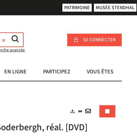
PATRIMOINE
MUSÉE STENDHAL
SE CONNECTER
erche avancée
EN LIGNE
PARTICIPEZ
VOUS ÊTES
Lien
Exports
permanent
Envoyer
Soderbergh, réal. [DVD]
(Nouvelle
par
fenêtre)
mail