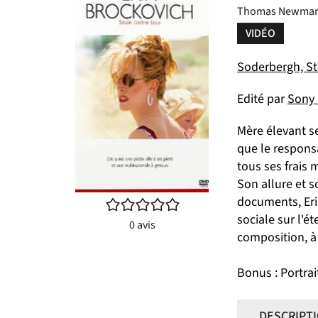
Thomas Newman
VIDÉO
Soderbergh, Ste
Edité par
Sony 
Mère élevant se
que le respons
tous ses frais 
Son allure et s
documents, Eri
/5
sociale sur l'é
0
avis
composition, à
Bonus : Portrai
DESCRIPT