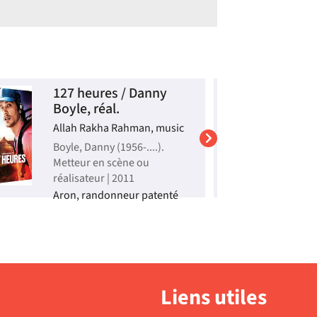
127 heures / Danny
T
Boyle, réal.
c
M
Allah Rakha Rahman, music
M
Boyle, Danny (1956-....).
Metteur en scène ou
M
réalisateur | 2011
M
r
Aron, randonneur patenté
et alpiniste expérimenté, se
2
retrouve seul, bloqué dans
W
une anfractuosité par un
d
rocher tombé sur son bras...
d
Supense et huis clos en
m
pleine nature, efficace et
g
captivant...
o
Liens utiles
Vidéo
l
f