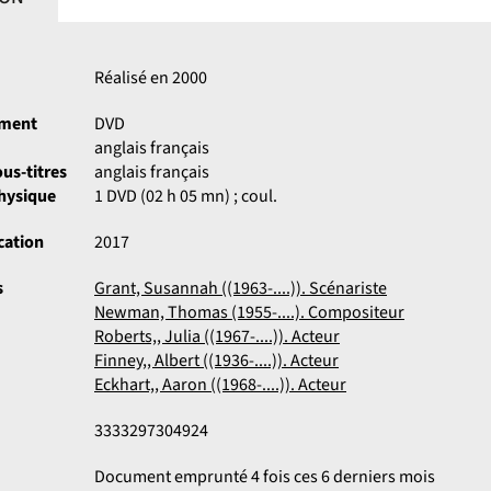
Réalisé en 2000
ument
DVD
anglais français
us-titres
anglais français
physique
1 DVD (02 h 05 mn) ; coul.
cation
2017
s
Grant, Susannah ((1963-....)). Scénariste
Newman, Thomas (1955-....). Compositeur
Roberts,, Julia ((1967-....)). Acteur
Finney,, Albert ((1936-....)). Acteur
Eckhart,, Aaron ((1968-....)). Acteur
3333297304924
Document emprunté 4 fois ces 6 derniers mois