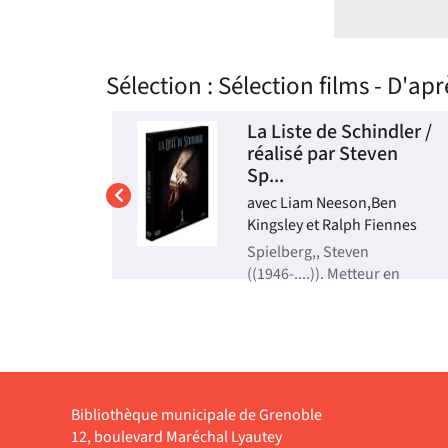
Sélection
: Sélection films - D'apr
un roi /
La Liste de Schindler /
éal.
réalisé par Steven
Sp...
enario
avec Liam Neeson,Ben
tteur en
Kingsley et Ralph Fiennes
eur | 2011
Spielberg,, Steven
de la reine
e roi
((1946-....)). Metteur en
scène ou réalisateur | 1993
on frère et
ra de
Le destin hors du commun
gaiement...
d'un industriel allemand en
et subtil,
Pologne, qui sauva de
et
l'Holocauste près de 1100
: making of
juifs. Un film nécessaire et
bouleversant.Bonus : "Les
Bibliothèque municipale de Grenoble
Voix De La Liste" un
documentaire exceptionnel
12, boulevard Maréchal Lyautey