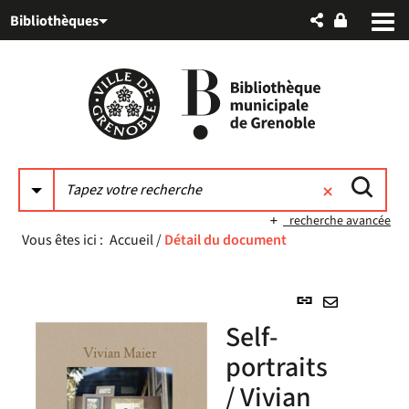
Aller
Aller
Aller
Bibliothèques
au
au
à
menu
contenu
la
recherche
recherche avancée
Vous êtes ici :
Accueil
/
Détail du document
Lien
permanent
Envoyer
Self-
(Nouvelle
par
fenêtre)
portraits
mail
/ Vivian