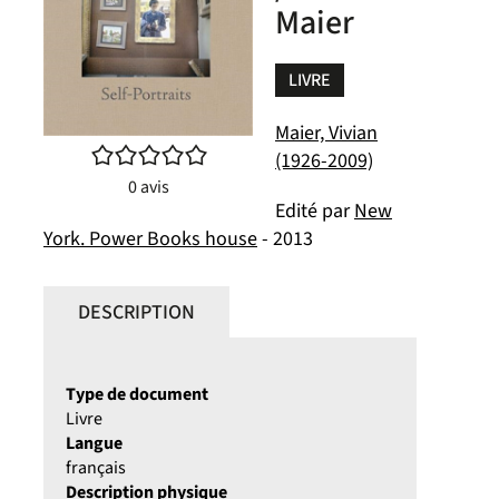
Maier
LIVRE
Maier, Vivian
/5
(1926-2009)
0
avis
Edité par
New
York. Power Books house
- 2013
DESCRIPTION
Type de document
Livre
Langue
français
Description physique