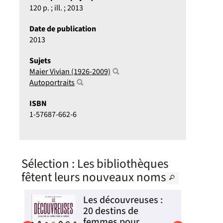
120 p. ; ill. ; 2013
Date de publication
2013
Sujets
Maier Vivian (1926-2009)
Autoportraits
ISBN
1-57687-662-6
Sélection
: Les bibliothèques
fêtent leurs nouveaux noms
té
Les découvreuses :
20 destins de
femmes pour ...