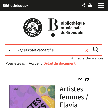
Aller
Aller
Aller
Bibliothèques
au
au
à
menu
contenu
la
recherche
recherche avancée
Vous êtes ici :
Accueil
/
Détail du document
Lien
permanent
Envoyer
Artistes
(Nouvelle
par
fenêtre)
femmes /
mail
Flavia