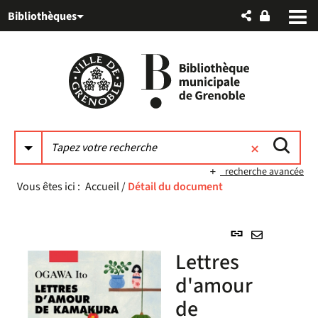
Aller
Aller
Aller
Bibliothèques
au
au
à
menu
contenu
la
recherche
recherche avancée
Vous êtes ici :
Accueil
/
Détail du document
Lien
permanent
Envoyer
Lettres
(Nouvelle
par
fenêtre)
d'amour
mail
de