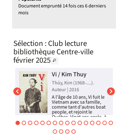
Document emprunté 14 fois ces 6 derniers
mois
Sélection
: Club lecture
bibliothèque Centre-ville
février 2025
e /
Vi / Kim Thuy
Thúy, Kim (1968-....).
Auteur | 2016
A l'âge de 10 ans, Vi fuit le
Vietnam avec sa famille,
comme tant d'autres boat
people, et rejoint le
Québec. Vingt ans après, à
l'occasion d'un retour
8
dans son pays, elle se
remémore son passé : ses
grands-parents, l'infidélité