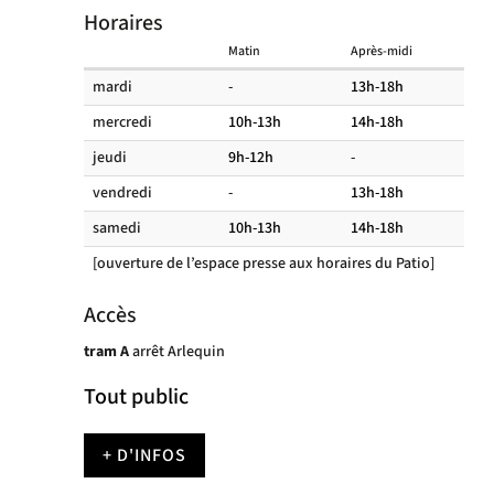
Horaires
Matin
Après-midi
Horaires
mardi
-
13h-18h
des
mercredi
10h-13h
14h-18h
salles
de
jeudi
9h-12h
-
lecture
vendredi
-
13h-18h
samedi
10h-13h
14h-18h
[ouverture de l’espace presse aux horaires du Patio]
Accès
tram A
arrêt Arlequin
Tout public
+ D'INFOS