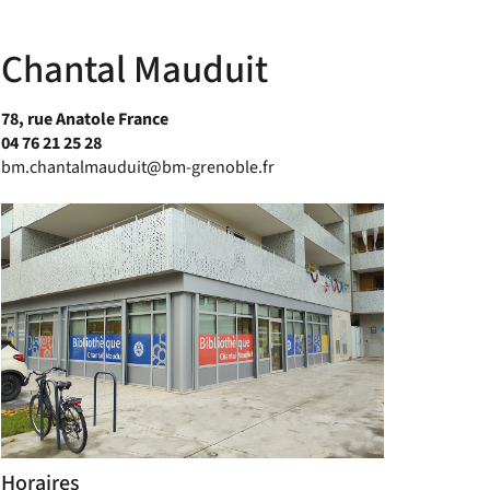
Chantal Mauduit
78, rue Anatole France
04 76 21 25 28
bm.chantalmauduit@bm-grenoble.fr
Horaires