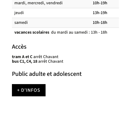
Horaires
mardi, mercredi, vendredi
10h-19h
des
salles
jeudi
13h-19h
de
lecture
samedi
10h-18h
vacances scolaires
du mardi au samedi : 13h - 18h
Accès
tram A et C
arrêt Chavant
bus C1, C4, 18
arrêt Chavant
Public adulte et adolescent
+ D'INFOS