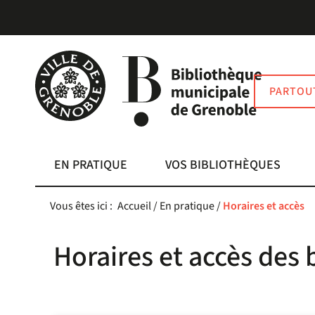
Aller
Aller
Aller
au
au
à
menu
contenu
la
recherche
PARTOU
EN PRATIQUE
VOS BIBLIOTHÈQUES
Vous êtes ici :
Accueil
/
En pratique
/
Horaires et accès
Horaires et accès des 