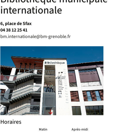
internationale
6, place de Sfax
04 38 12 25 41
bm.internationale@bm-grenoble.fr
Horaires
Matin
Après-midi