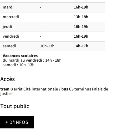
Horaires
mardi
-
16h-19h
des
mercredi
-
13h-18h
salles
de
jeudi
-
16h-19h
lecture
vendredi
-
16h-19h
samedi
10h-13h
14h-17h
Vacances scolaires
du mardi au vendredi : 14h - 18h
samedi : 10h -13h
Accès
tram B
arrêt Cité internationale /
b
us C5
terminus Palais de
justice
Tout public
+ D'INFOS