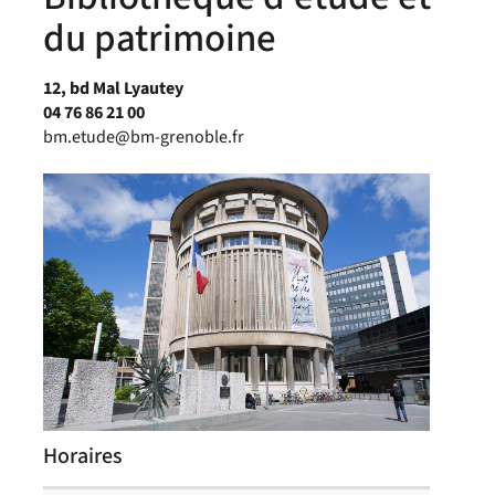
du patrimoine
12, bd Mal Lyautey
04 76 86 21 00
bm.etude@bm-grenoble.fr
Horaires