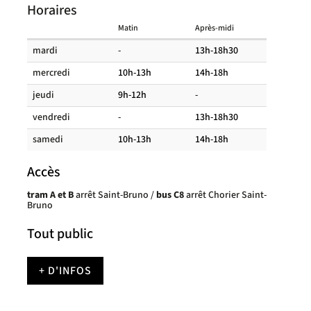
Horaires
Matin
Après-midi
Horaires
mardi
-
13h-18h30
des
mercredi
10h-13h
14h-18h
salles
de
jeudi
9h-12h
-
lecture
vendredi
-
13h-18h30
samedi
10h-13h
14h-18h
Accès
tram A et B
arrêt Saint-Bruno /
bus C8
arrêt Chorier Saint-
Bruno
Tout public
+ D'INFOS