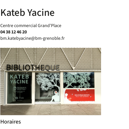
Kateb Yacine
Centre commercial Grand’Place
04 38 12 46 20
bm.katebyacine@bm-grenoble.fr
Horaires