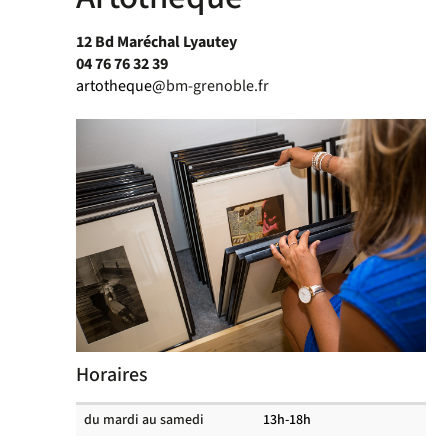
12 Bd Maréchal Lyautey
04 76 76 32 39
artotheque
@bm-grenoble.fr
Horaires
Horaires
du mardi au samedi
13h-18h
des
salles