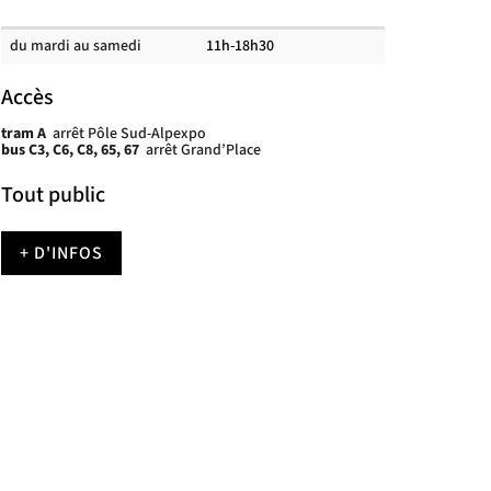
Horaires
du mardi au samedi
11h-18h30
des
salles
de
Accès
lecture
tram A
arrêt Pôle Sud-Alpexpo
bus C3, C6, C8, 65, 67
arrêt Grand’Place
Tout public
+ D'INFOS