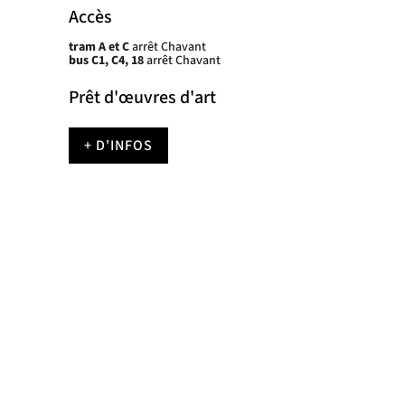
de
Accès
lecture
tram A et C
arrêt Chavant
bus C1, C4, 18
arrêt Chavant
Prêt d'œuvres d'art
+ D'INFOS