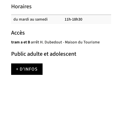
Horaires
Horaires
du mardi au samedi
11h-18h30
des
salles
de
Accès
lecture
tram a et B
arrêt H. Dubedout - Maison du Tourisme
Public adulte et adolescent
+ D'INFOS