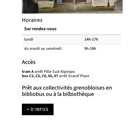
Horaires
Sur rendez-vous
Horaires
lundi
14h-17h
des
du mardi au vendredi
9h-18h
salles
de
Accès
lecture
tram A
arrêt Pôle Sud-Alpexpo
bus C3, C6, C8, 65, 67
arrêt Grand’Place
Prêt aux collectivités grenobloises en
bibliobus ou à la bilbiothèque
+ D'INFOS