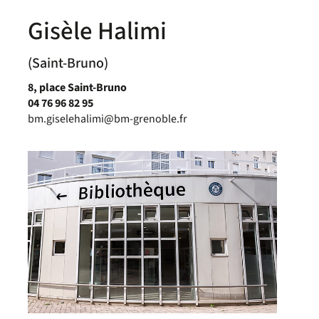
Gisèle Halimi
(Saint-Bruno)
8, place Saint-Bruno
04 76 96 82 95
bm.giselehalimi@bm-grenoble.fr