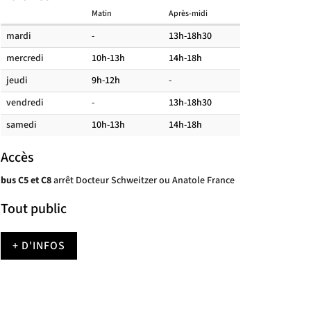
Matin
Après-midi
Horaires
mardi
-
13h-18h30
des
mercredi
10h-13h
14h-18h
salles
de
jeudi
9h-12h
-
lecture
vendredi
-
13h-18h30
samedi
10h-13h
14h-18h
Accès
bus C5 et C8
arrêt Docteur Schweitzer ou Anatole France
Tout public
+ D'INFOS