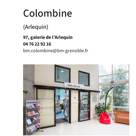
Colombine
(Arlequin)
97, galerie de l’Arlequin
04 76 22 92 16
bm.colombine@bm-grenoble.fr