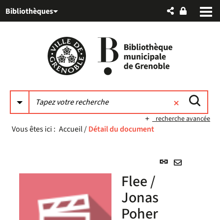
Aller
Aller
Aller
Bibliothèques
au
au
à
menu
contenu
la
recherche
recherche avancée
Vous êtes ici :
Accueil
/
Détail du document
Lien
permanent
Envoyer
Flee /
(Nouvelle
par
fenêtre)
Jonas
mail
Poher