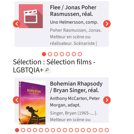
o
Flee / Jonas Poher
Rasmussen, réal.
Uno Helmersson, comp.
Poher Rasmussen, Jonas.
Metteur en scène ou
réalisateur. Scénariste |
2023
te
Pour la première fois,
Sélection
: Sélection films -
qui
Amin, 36 ans, un jeune
réfugié afghan
LGBTQIA+
es
homosexuel, accepte de
s
raconter son histoire.
eur
Allongé, les yeux clos, sur
Bohemian Rhapsody
une table recouverte d'un
e
 /
/ Bryan Singer, réal.
tissu oriental, il replonge
dans son passé, entre
Anthony McCarten, Peter
innocence lumineuse...
Morgan, adapt.
Vidéo
Singer, Bryan (1965-....).
é
Metteur en scène ou
réalisateur | 2019
"Bohemian Rhapsody"