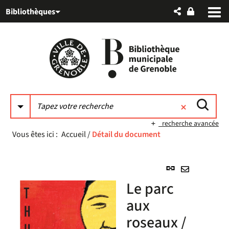
Aller
Aller
Aller
Bibliothèques
au
au
à
menu
contenu
la
recherche
recherche avancée
Vous êtes ici :
Accueil
/
Détail du document
Lien
permanent
Envoyer
Le parc
(Nouvelle
par
fenêtre)
aux
mail
roseaux /