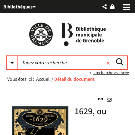
Aller
Aller
Aller
Bibliothèques
au
au
à
menu
contenu
la
recherche
recherche avancée
Vous êtes ici :
Accueil
/
Détail du document
Lien
permanent
Envoyer
1629, ou
(Nouvelle
par
fenêtre)
mail