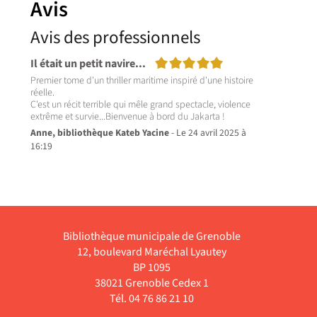
Avis
la
une soixantaine de courts
i,
textes prenant appui sur
de...
Avis des professionnels
Livre
5/5
Il était un petit navire...
Premier tome d'un thriller maritime inspiré d'une histoire
réelle.
C'est un récit terrible qui mêle grand spectacle, violence
extrême et survie...Bienvenue à bord du Jakarta !
Anne, bibliothèque Kateb Yacine
- Le 24 avril 2025 à
16:19
Bibliothèque municipale de Grenoble
12, boulevard Maréchal Lyautey
BP 1095
38021 Grenoble Cedex 1
Tél. 04 76 86 21 10