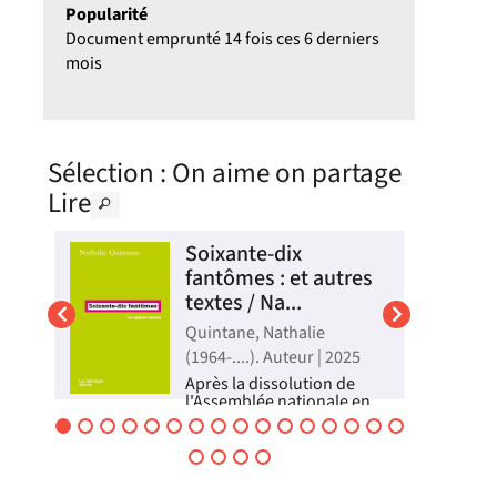
Popularité
Document emprunté 14 fois ces 6 derniers
mois
Sélection
: On aime on partage
Lire
Soixante-dix
fantômes : et autres
textes / Na...
eur
Quintane, Nathalie
(1964-....). Auteur | 2025
Après la dissolution de
,
l'Assemblée nationale en
i
juin 2024, l'autrice
s'acharne à repérer et à
nel
décrire les signes sensibles
èmes
ainsi que l'expérience
fasciste ordinaire, à travers