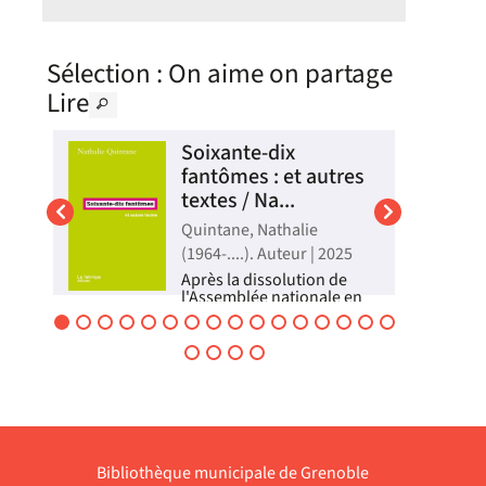
Sélection
: On aime on partage
Lire
Soixante-dix
fantômes : et autres
textes / Na...
eur
Quintane, Nathalie
(1964-....). Auteur | 2025
Après la dissolution de
,
l'Assemblée nationale en
i
juin 2024, l'autrice
s'acharne à repérer et à
nel
décrire les signes sensibles
èmes
ainsi que l'expérience
fasciste ordinaire, à travers
la
une soixantaine de courts
i,
textes prenant appui sur
de...
Livre
Bibliothèque municipale de Grenoble