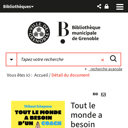
Aller
Aller
Aller
Bibliothèques
au
au
à
menu
contenu
la
recherche
recherche avancée
Vous êtes ici :
Accueil
/
Détail du document
Lien
permanent
Envoyer
Tout le
(Nouvelle
par
fenêtre)
monde a
mail
besoin