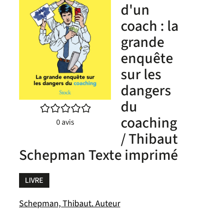
d'un
coach : la
grande
enquête
sur les
dangers
du
/5
coaching
0
avis
/ Thibaut
Schepman Texte imprimé
LIVRE
Schepman, Thibaut. Auteur