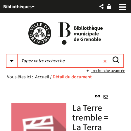
Aller
Aller
Aller
Bibliothèques
au
au
à
menu
contenu
la
recherche
recherche avancée
Vous êtes ici :
Accueil
/
Détail du document
Lien
permanent
Envoyer
La Terre
(Nouvelle
par
fenêtre)
tremble =
mail
La Terra