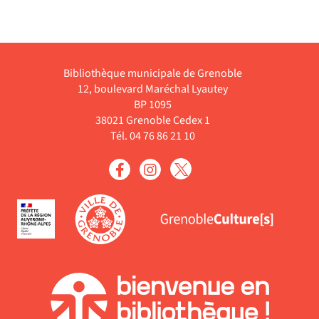
monde frustre, elle devient
la
en 60 années la plus belle
he
femme du monde.
Livre
Bibliothèque municipale de Grenoble
12, boulevard Maréchal Lyautey
BP 1095
38021 Grenoble Cedex 1
Tél. 04 76 86 21 10