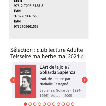
ISBN
978-2-7096-6155-3
EAN
9782709661553
EAN
9782709661553
Sélection
: club lecture Adulte
Teisseire malherbe mai 2024
 /
L'Art de la joie /
Goliarda Sapienza
trad. de l'italien par
Nathalie Castagné
e,
Sapienza, Goliarda ((1924-
1996)). Auteur | 2005
une
Modesta naît en Sicile le
1er janvier 1900. Dans un