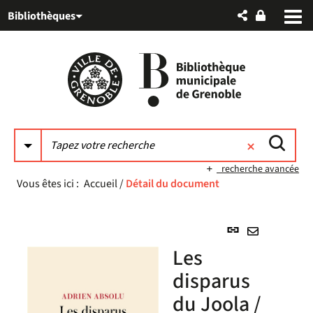
Aller
Aller
Aller
Bibliothèques
au
au
à
menu
contenu
la
recherche
recherche avancée
Vous êtes ici :
Accueil
/
Détail du document
Lien
permanent
Envoyer
Les
(Nouvelle
par
fenêtre)
disparus
mail
du Joola /