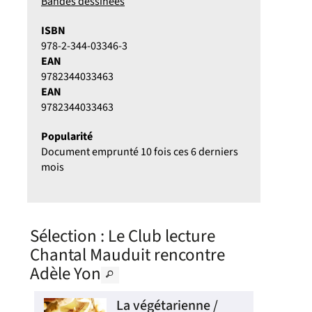
Bandes dessinées
ISBN
978-2-344-03346-3
EAN
9782344033463
EAN
9782344033463
Popularité
Document emprunté 10 fois ces 6 derniers
mois
Sélection
: Le Club lecture
Chantal Mauduit rencontre
Adèle Yon
La végétarienne /