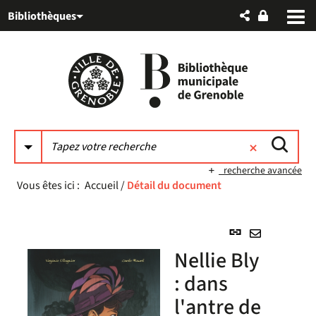
Aller
Aller
Aller
Bibliothèques
au
au
à
menu
contenu
la
recherche
recherche avancée
Vous êtes ici :
Accueil
/
Détail du document
Lien
permanent
Envoyer
Nellie Bly
(Nouvelle
par
fenêtre)
: dans
mail
l'antre de