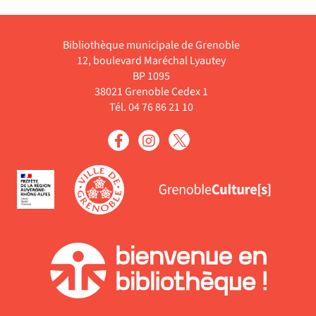
1990, sont ancrées sur son
 et
corps sous la forme d'une
cicat...
Livre
Bibliothèque municipale de Grenoble
12, boulevard Maréchal Lyautey
BP 1095
38021 Grenoble Cedex 1
Tél. 04 76 86 21 10