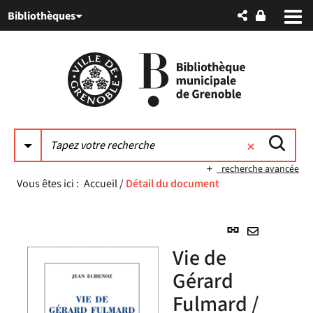
Aller
Aller
Aller
Bibliothèques
au
au
à
menu
contenu
la
recherche
recherche avancée
Vous êtes ici :
Accueil
/
Détail du document
Lien
permanent
Envoyer
Vie de
(Nouvelle
par
fenêtre)
Gérard
mail
Fulmard /