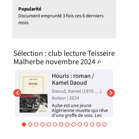
Popularité
Document emprunté 3 fois ces 6 derniers
mois
Sélection
: club lecture Teisseire
Malherbe novembre 2024
Houris : roman /
Kamel Daoud
Daoud, Kamel (1970-....).
).
Auteur | 2024
Aube est une jeune
Algérienne muette qui rêve
d'une greffe de voix. Les
tragédies qui ont marqué
le pays, notamment la
guerre d'indépendance et
ain
la guerre civile des années