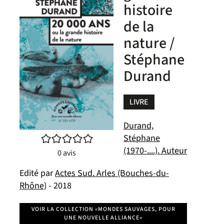
histoire
de la
nature /
Stéphane
Durand
LIVRE
Durand,
/5
Stéphane
(1970-....). Auteur
0
avis
Edité par
Actes Sud. Arles (Bouches-du-
Rhône)
- 2018
VOIR LA COLLECTION «MONDES SAUVAGES, POUR
UNE NOUVELLE ALLIANCE»