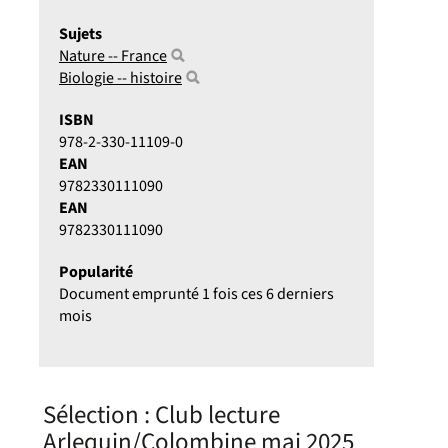
Sujets
Nature -- France
Biologie -- histoire
ISBN
978-2-330-11109-0
EAN
9782330111090
EAN
9782330111090
Popularité
Document emprunté 1 fois ces 6 derniers
mois
Sélection
: Club lecture
Arlequin/Colombine mai 2025