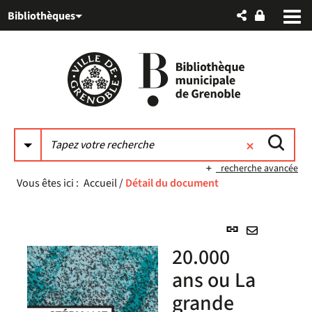
Aller
Aller
Aller
Bibliothèques
au
au
à
menu
contenu
la
recherche
recherche avancée
Vous êtes ici :
Accueil
/
Détail du document
Lien
permanent
Envoyer
20.000
(Nouvelle
par
fenêtre)
ans ou La
mail
grande