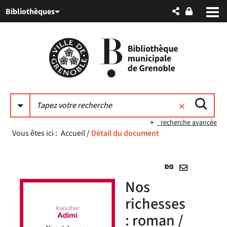
Aller
Aller
Aller
Bibliothèques
au
au
à
menu
contenu
la
recherche
recherche avancée
Vous êtes ici :
Accueil
/
Détail du document
Lien
permanent
Envoyer
Nos
(Nouvelle
par
fenêtre)
richesses
mail
: roman /