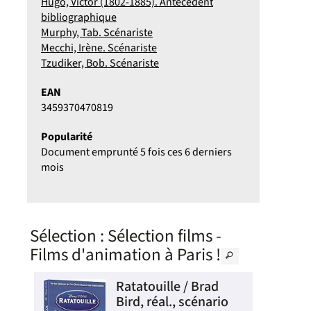
Hugo, Victor (1802-1885). Antécédent
bibliographique
Murphy, Tab. Scénariste
Mecchi, Irène. Scénariste
Tzudiker, Bob. Scénariste
EAN
3459370470819
Popularité
Document emprunté 5 fois ces 6 derniers
mois
Sélection
: Sélection films -
Films d'animation à Paris !
/
Ratatouille / Brad
Bird, réal., scénario