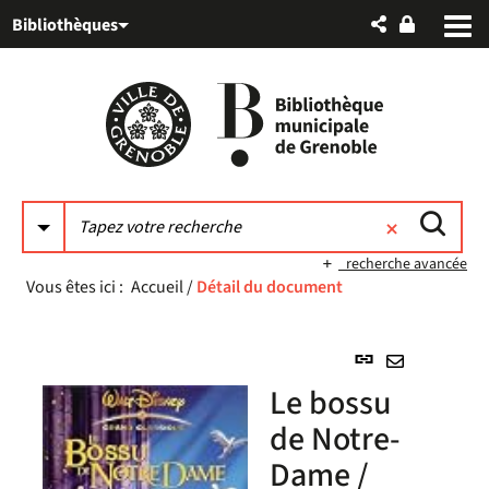
Aller
Aller
Aller
Bibliothèques
au
au
à
menu
contenu
la
recherche
recherche avancée
Vous êtes ici :
Accueil
/
Détail du document
Lien
permanent
Envoyer
Le bossu
(Nouvelle
par
fenêtre)
de Notre-
mail
Dame /