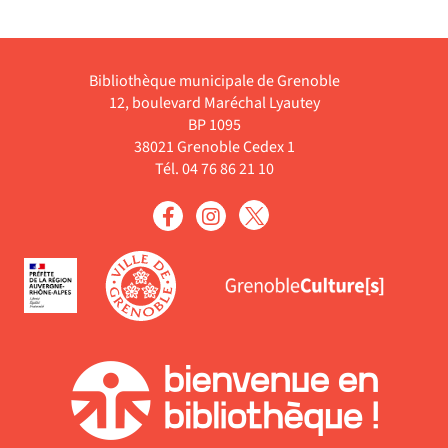
vont être l'occasion, pour
nos deux amis Pat et Mat,
de nouveaux gags
...
absurdes...
Vidéo
Bibliothèque municipale de Grenoble
12, boulevard Maréchal Lyautey
BP 1095
38021 Grenoble Cedex 1
Tél. 04 76 86 21 10