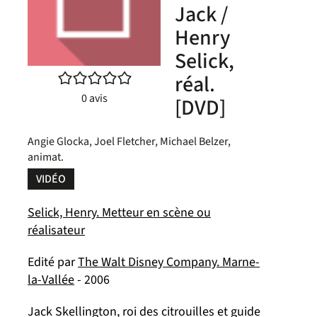
Jack /
Henry
Selick,
/5
réal.
0
avis
[DVD]
Angie Glocka, Joel Fletcher, Michael Belzer,
animat.
VIDÉO
Selick, Henry. Metteur en scène ou
réalisateur
Edité par
The Walt Disney Company. Marne-
la-Vallée
- 2006
Jack Skellington, roi des citrouilles et guide