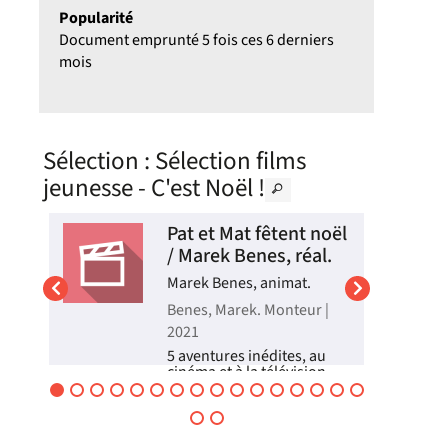
Popularité
Document emprunté 5 fois ces 6 derniers
mois
Sélection
: Sélection films
jeunesse - C'est Noël !
ël
Pat et Mat fêtent noël
,
/ Marek Benes, réal.
Marek Benes, animat.
Benes, Marek. Monteur |
pt.
2021
.).
5 aventures inédites, au
cinéma et à la télévision,
de nos petits bricoleurs
persévérants, toujours
optimistes et maladroits !
ger
Les fêtes de fin d'année