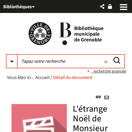
Aller
Aller
Aller
Bibliothèques
au
au
à
menu
contenu
la
recherche
recherche avancée
Vous êtes ici :
Accueil
/
Détail du document
Lien
permanent
Envoyer
L'étrange
(Nouvelle
par
fenêtre)
Noël de
mail
Monsieur