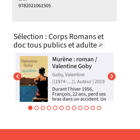
9782021061505
Sélection
: Corps Romans et
doc tous publics et adulte
Murène : roman /
Valentine Goby
.
Goby, Valentine
((1974-....)). Auteur | 2019
Durant l'hiver 1956,
François, 22 ans, perd ses
 un
bras dans un accident. Un
soit
jour, par-delà la vitre d'un
ing
aquarium, une murène lui
réinvente un avenir et le
nt
propulse dans une
s en
aventure singulière, celle
 ou
des balbutiements du
handisport...