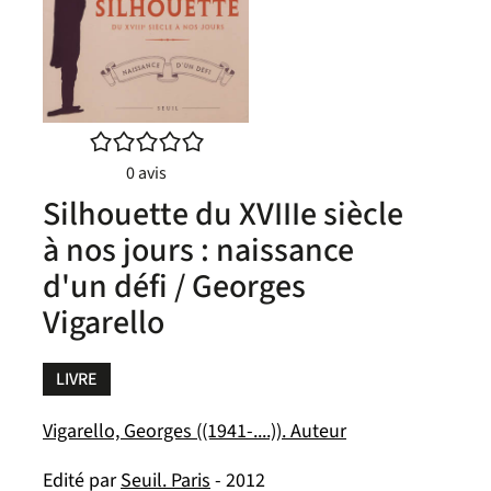
/5
0
avis
Silhouette du XVIIIe siècle
à nos jours : naissance
d'un défi / Georges
Vigarello
LIVRE
Vigarello, Georges ((1941-....)). Auteur
Edité par
Seuil. Paris
- 2012