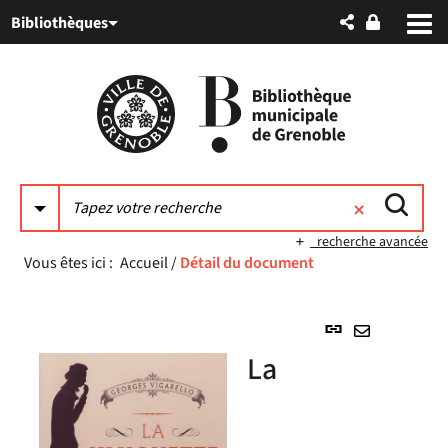
Aller
Aller
Aller
Bibliothèques
au
au
à
menu
contenu
la
recherche
recherche avancée
Vous êtes ici :
Accueil
/
Détail du document
Lien
permanent
Envoyer
La
(Nouvelle
par
fenêtre)
mail