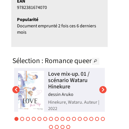
EAN
9782381674070
Popularité
Document emprunté 2 fois ces 6 derniers
mois
Sélection
: Romance queer
Love mix-up. 01 /
scénario Wataru
Hinekure
dessin Aruko
.
Hinekure, Wataru. Auteur |
2022
Aoki éprouve depuis
re
longtemps des sentiments
 le
pour Hashimoto, sa