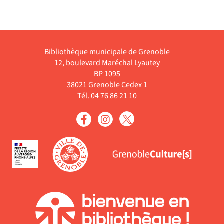
voisine de classe, mais il
découvre que celle-ci n'a
lle
d'yeux que pour le
uré
ténébreux Ida. Suite à un
quiproquo, ce dernier est
n
persuadé que c'est Aoki
qui est amoureux d...
Bibliothèque municipale de Grenoble
Livre
12, boulevard Maréchal Lyautey
BP 1095
38021 Grenoble Cedex 1
Tél. 04 76 86 21 10