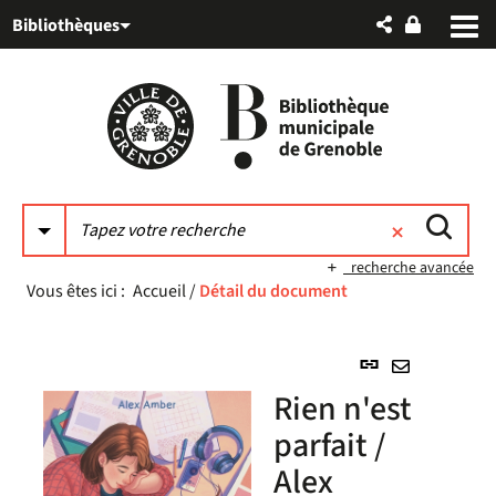
Aller
Aller
Aller
Bibliothèques
au
au
à
menu
contenu
la
recherche
recherche avancée
Vous êtes ici :
Accueil
/
Détail du document
Lien
permanent
Envoyer
Rien n'est
(Nouvelle
par
fenêtre)
parfait /
mail
Alex