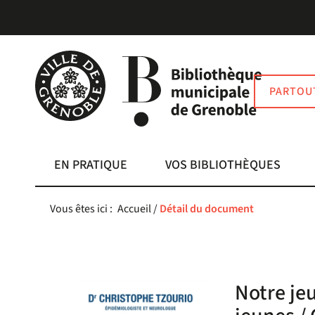
Aller
Aller
Aller
au
au
à
menu
contenu
la
recherche
PARTOU
EN PRATIQUE
VOS BIBLIOTHÈQUES
Vous êtes ici :
Accueil
/
Détail du document
Notre jeu