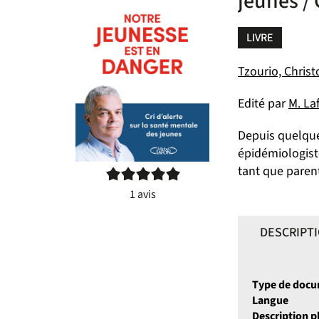
jeunes /
LIVRE
Tzourio, Chris
Edité par
M. La
Depuis quelque
épidémiologiste
tant que parent
5/5
1
avis
DESCRIPT
Type de doc
Langue
Description 