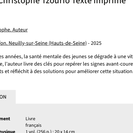
 Christophe Tzourio Texte imprimé
tophe. Auteur
fon. Neuilly-sur-Seine (Hauts-de-Seine)
- 2025
s années, la santé mentale des jeunes se dégrade à une vit
, l'auteur livre des clés pour repérer les signes avant-coure
s et réfléchit à des solutions pour améliorer cette situation
ION
ument
Livre
français
physique
1 vol. (256 p.) ; 20 x 14 cm