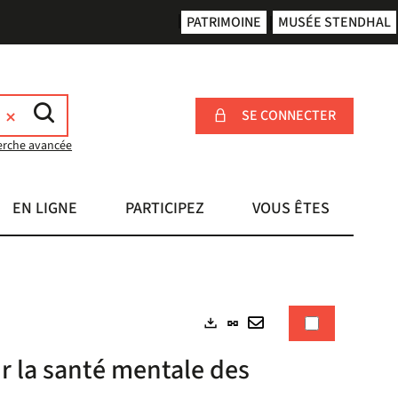
PATRIMOINE
MUSÉE STENDHAL
SE CONNECTER
erche avancée
EN LIGNE
PARTICIPEZ
VOUS ÊTES
Lien
Exports
permanent
Envoyer
ur la santé mentale des
(Nouvelle
par
fenêtre)
mail