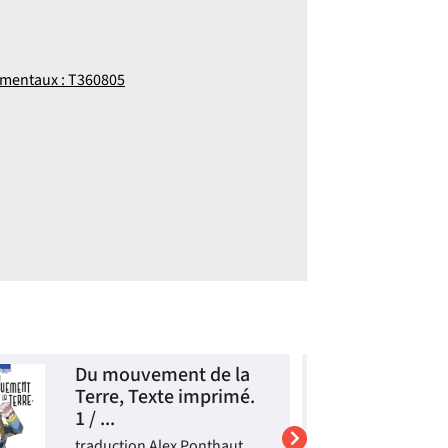
 mentaux : T360805
Du mouvement de la
P
Terre, Texte imprimé.
F
1 / ...
F
traduction Alex Ponthaut
A