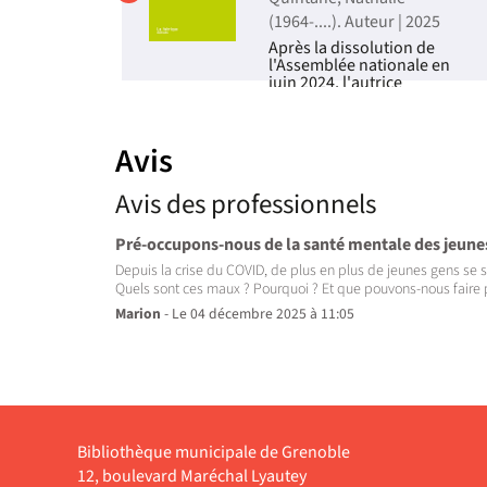
(1964-....). Auteur | 2025
 sociologie
Après la dissolution de
uteur
l'Assemblée nationale en
'obsession
juin 2024, l'autrice
nt
s'acharne à repérer et à
rrélée aux
décrire les signes sensibles
société
ainsi que l'expérience
Avis
comme la
fasciste ordinaire, à travers
l'emploi,
une soixantaine de courts
des
textes prenant appui sur
Avis des professionnels
de...
Livre
Pré-occupons-nous de la santé mentale des jeune
Depuis la crise du COVID, de plus en plus de jeunes gens se
Quels sont ces maux ? Pourquoi ? Et que pouvons-nous faire 
Marion
- Le 04 décembre 2025 à 11:05
Bibliothèque municipale de Grenoble
12, boulevard Maréchal Lyautey