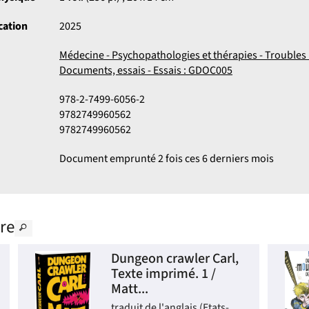
cation
2025
Médecine - Psychopathologies et thérapies - Troubles
Documents, essais - Essais : GDOC005
978-2-7499-6056-2
9782749960562
9782749960562
Document emprunté 2 fois ces 6 derniers mois
re
Dungeon crawler Carl,
Texte imprimé. 1 /
Matt...
traduit de l'anglais (Etats-