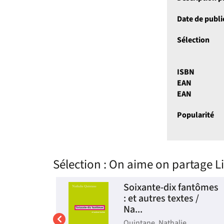
Date de publi
Sélection
ISBN
EAN
EAN
Popularité
Sélection
: On aime on partage Li
ement
Soixante-dix fantômes
ouvel
: et autres textes /
Na...
n. Auteur |
Quintane, Nathalie