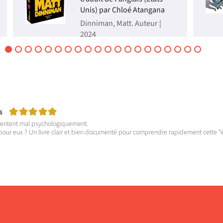
Unis) par Chloé Atangana
Dinniman, Matt. Auteur |
2024
Chaque construction
humaine érigée sur Terre
s'effondre, créant un
gigantesque donjon : un
labyrinthe infernal de 18
niveaux remplis de pièges,
de monstres et de butins.
Quelques survivants
s'aventurent à l'intérieur,
5/5
s
mais sans es...
 sentent mal psychologiquement.
Livre
pour eux ? Un livre clair et bien documenté pour comprendre rapidement cette "