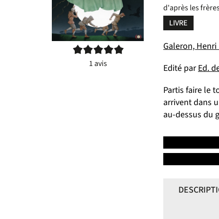
d'après les frèr
LIVRE
Galeron, Henri (
5/5
1
avis
Edité par
Ed. d
Partis faire l
arrivent dans u
au-dessus du g
DESCRIPT