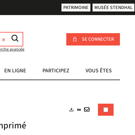
PATRIMOINE
MUSÉE STENDHAL
SE CONNECTER
erche avancée
EN LIGNE
PARTICIPEZ
VOUS ÊTES
Lien
Exports
permanent
Envoyer
imprimé
(Nouvelle
par
fenêtre)
mail