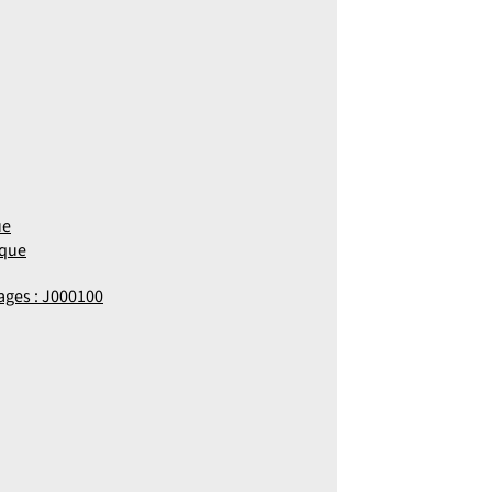
ue
ique
mages : J000100