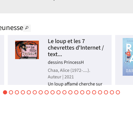
eunesse
Le loup et les 7
chevrettes d'Internet /
text...
dessins PrincessH
Chaa, Alice (1972-....).
Auteur | 2021
Un loup affamé cherche sur
Internet où trouver des
chevrettes à dévorer. Mais
entre le prédateur et
l'appât, le manipulateur
n'est pas celui que l'on
croit. A travers une version
détournée des 7 biquets, les
autrices mettent en ga...
Livre