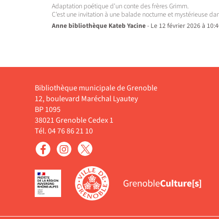
Adaptation poétique d'un conte des frères Grimm.
C'est une invitation à une balade nocturne et mystérieuse dan
Anne bibliothèque Kateb Yacine
- Le 12 février 2026 à 10:
Bibliothèque municipale de Grenoble
12, boulevard Maréchal Lyautey
BP 1095
38021 Grenoble Cedex 1
Tél. 04 76 86 21 10