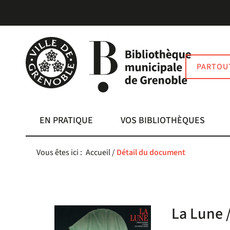
Aller
Aller
Aller
au
au
à
menu
contenu
la
recherche
PARTOU
EN PRATIQUE
VOS BIBLIOTHÈQUES
Vous êtes ici :
Accueil
/
Détail du document
La Lune 