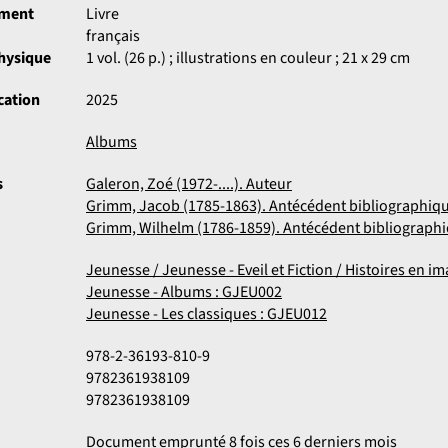
ument
Livre
français
physique
1 vol. (26 p.) ; illustrations en couleur ; 21 x 29 cm
cation
2025
Albums
s
Galeron, Zoé (1972-....). Auteur
Grimm, Jacob (1785-1863). Antécédent bibliographiq
Grimm, Wilhelm (1786-1859). Antécédent bibliograph
Jeunesse / Jeunesse - Eveil et Fiction / Histoires en i
Jeunesse - Albums : GJEU002
Jeunesse - Les classiques : GJEU012
978-2-36193-810-9
9782361938109
9782361938109
Document emprunté 8 fois ces 6 derniers mois