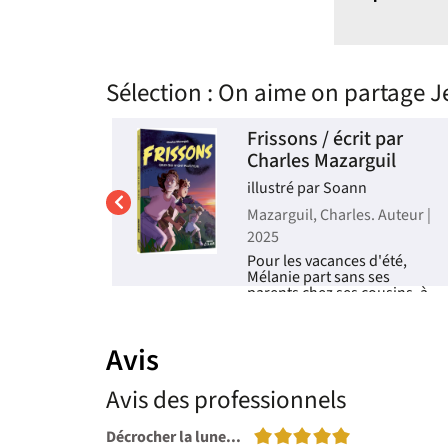
Sélection
: On aime on partage J
iels / Mr
Frissons / écrit par
Charles Mazarguil
oline
illustré par Soann
Morentorn
Mazarguil, Charles. Auteur |
. Auteur |
2025
Pour les vacances d'été,
Mélanie part sans ses
ésie et
parents chez ses cousins, à
u Teru
la campagne. Alors qu'elle
ites
pensait pouvoir se la couler
on que les
douce, le village est envahi
 accrochent
Avis
par des insectes très
 chasser la
agressifs envers les
023
humains et un homme
Avis des professionnels
dispara...
Livre
5/5
Décrocher la lune...