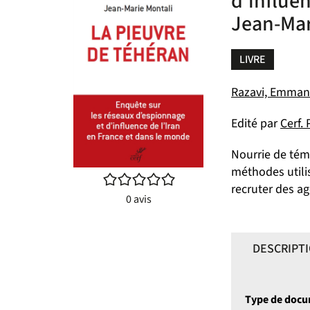
d'influe
Jean-Mar
LIVRE
Razavi, Emmanue
Edité par
Cerf. 
Nourrie de tém
méthodes utilis
/5
recruter des ag
0
avis
DESCRIPT
Type de doc