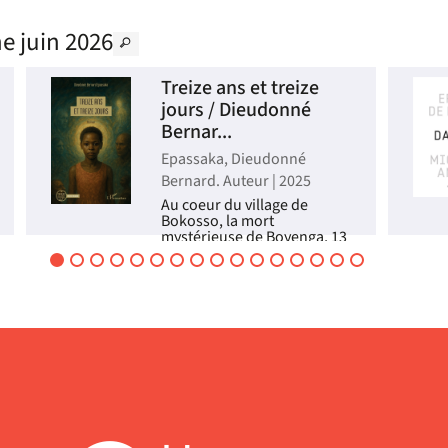
e juin 2026
Treize ans et treize
jours / Dieudonné
Bernar...
Epassaka, Dieudonné
Bernard. Auteur | 2025
Au coeur du village de
Bokosso, la mort
mystérieuse de Boyenga, 13
ans, bouleverse l'ordre
établi. La jeune fille devient
le centre d'une prophétie
qui oppose science, foi et
traditions. Tandis que les
nganga kisi invoquent les
es...
Livre