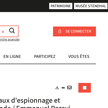
PATRIMOINE
MUSÉE STENDHAL
SE CONNECTER
erche avancée
EN LIGNE
PARTICIPEZ
VOUS ÊTES
Lien
Exports
permanent
Envoyer
eaux d'espionnage et
(Nouvelle
par
fenêtre)
mail