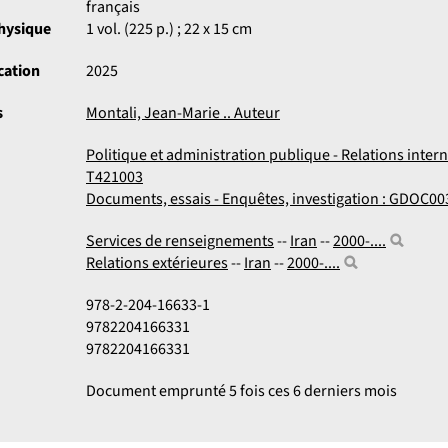
français
physique
1 vol. (225 p.) ; 22 x 15 cm
cation
2025
s
Montali, Jean-Marie .. Auteur
Politique et administration publique - Relations intern
T421003
Documents, essais - Enquêtes, investigation : GDOC00
Services de renseignements
--
Iran
--
2000-....
Relations extérieures
--
Iran
--
2000-....
978-2-204-16633-1
9782204166331
9782204166331
Document emprunté 5 fois ces 6 derniers mois