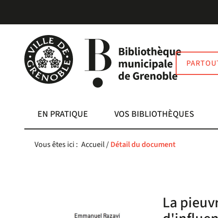
Aller
Aller
Aller
au
au
à
menu
contenu
la
recherche
PARTOU
EN PRATIQUE
VOS BIBLIOTHÈQUES
Vous êtes ici :
Accueil
/
Détail du document
La pieuv