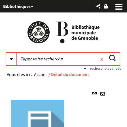
Aller
Aller
Aller
Bibliothèques
au
au
à
menu
contenu
la
recherche
recherche avancée
Vous êtes ici :
Accueil
/
Détail du document
Lien
permanent
Envoyer
(Nouvelle
par
fenêtre)
mail