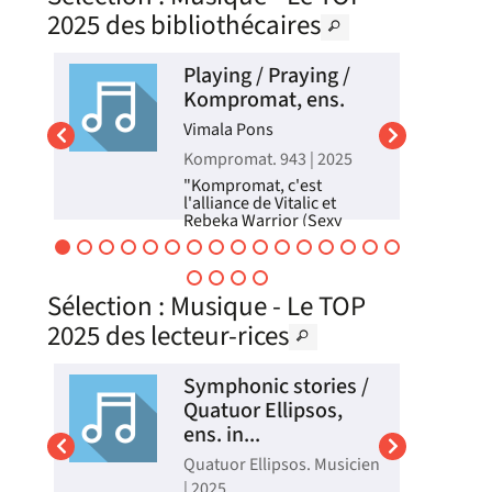
2025 des bibliothécaires
, S
Playing / Praying /
Kompromat, ens.
Vimala Pons
es
Kompromat. 943 | 2025
"Kompromat, c'est
l'alliance de Vitalic et
Rebeka Warrior (Sexy
Sushi, Mansfield.TYA). Leur
premier album Traum und
Existenz, sorti en 2019 sur
s
Clivage Music (le label de
Sélection
: Musique - Le TOP
Vitalic), a posé les bases
d'un univers sombre et
2025 des lecteur-rices
percutant...
les
ci
Enregistrement sonore
a /
Symphonic stories /
nt
Quatuor Ellipsos,
ens. in...
5 .
Quatuor Ellipsos. Musicien
e
| 2025