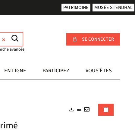
PATRIMOINE
MUSÉE STENDHAL
SE CONNECTER
erche avancée
EN LIGNE
PARTICIPEZ
VOUS ÊTES
Lien
Exports
permanent
Envoyer
primé
(Nouvelle
par
fenêtre)
mail