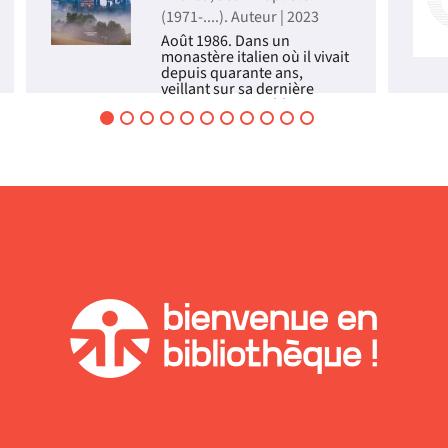
(1971-....). Auteur | 2023
Août 1986. Dans un
monastère italien où il vivait
depuis quarante ans,
veillant sur sa dernière
oeuvre, une troublante
statue, Mimo se meurt. Au
cours de ses dernières
heures, entre souvenirs et
divagations, il plonge dans
l'histo...
Livre