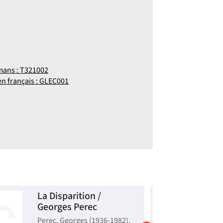
mans : T321002
en français : GLEC001
La Disparition /
R
Georges Perec
G
Perec, Georges (1936-1982).
B