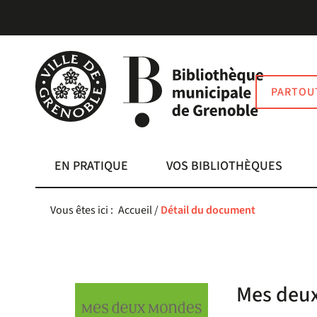
Aller
Aller
Aller
au
au
à
menu
contenu
la
recherche
PARTOU
EN PRATIQUE
VOS BIBLIOTHÈQUES
Vous êtes ici :
Accueil
/
Détail du document
Mes deux