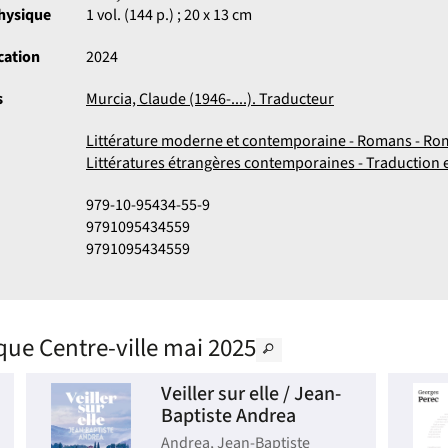
physique
1 vol. (144 p.) ; 20 x 13 cm
cation
2024
s
Murcia, Claude (1946-....). Traducteur
Littérature moderne et contemporaine - Romans - Ro
Littératures étrangères contemporaines - Traduction 
979-10-95434-55-9
9791095434559
9791095434559
que Centre-ville mai 2025
Veiller sur elle / Jean-
Baptiste Andrea
Andrea, Jean-Baptiste