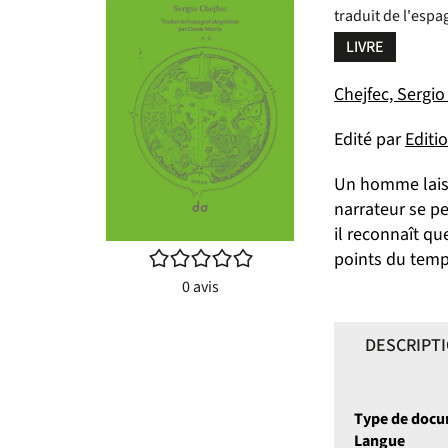
traduit de l'esp
LIVRE
Chejfec, Sergio
Edité par
Editi
Un homme laisse
narrateur se pe
il reconnaît qu
/5
points du temp
0
avis
DESCRIPT
Type de doc
Langue