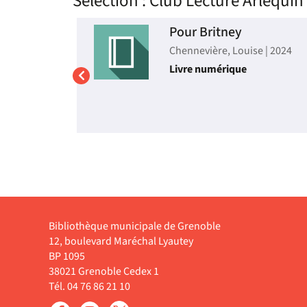
Sélection
: Club Lecture Arlequin
ge d'un
Pour Britney
i nous
Chennevière, Louise | 2024
Livre numérique
eur | 2024
phique sur
dmiration,
ésente
te à
 au
ciétés
 En
s
 artisans,
Bibliothèque municipale de Grenoble
12, boulevard Maréchal Lyautey
BP 1095
38021 Grenoble Cedex 1
Tél. 04 76 86 21 10