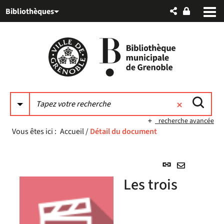
Aller
Aller
Aller
Bibliothèques
au
au
à
menu
contenu
la
recherche
recherche avancée
Vous êtes ici :
Accueil
/
Détail du document
Lien
permanent
Envoyer
Les trois
(Nouvelle
par
fenêtre)
mail