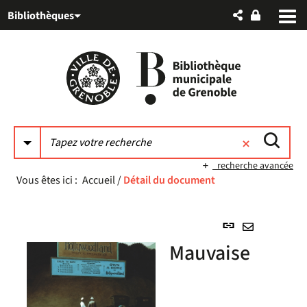
Aller
Aller
Aller
Bibliothèques
au
au
à
menu
contenu
la
recherche
recherche avancée
Vous êtes ici :
Accueil
/
Détail du document
Lien
permanent
Envoyer
Mauvaise
(Nouvelle
par
fenêtre)
mail