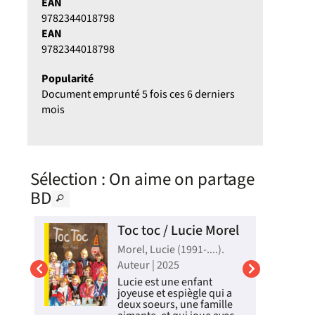
EAN
9782344018798
EAN
9782344018798
Popularité
Document emprunté 5 fois ces 6 derniers
mois
Sélection
: On aime on partage
BD
e
Toc toc / Lucie Morel
e
Morel, Lucie (1991-....).
Auteur | 2025
Lucie est une enfant
joyeuse et espiègle qui a
 |
deux soeurs, une famille