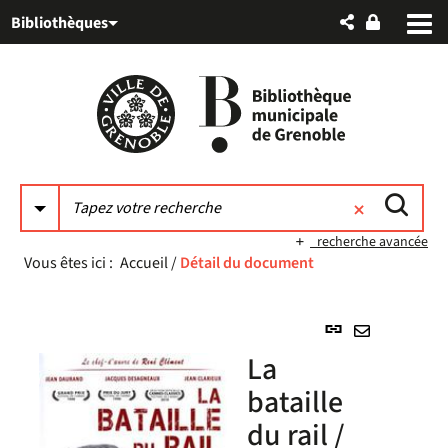
Aller
Aller
Aller
Bibliothèques
au
au
à
menu
contenu
la
recherche
recherche avancée
Vous êtes ici :
Accueil
/
Détail du document
Lien
permanent
Envoyer
La
(Nouvelle
par
fenêtre)
bataille
mail
du rail /