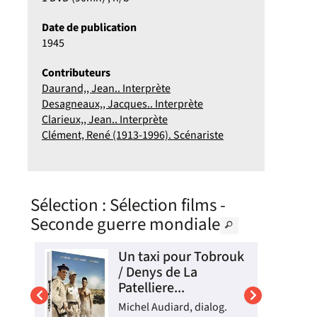
Date de publication
1945
Contributeurs
Daurand,, Jean.. Interprète
Desagneaux,, Jacques.. Interprète
Clarieux,, Jean.. Interprète
Clément, René (1913-1996). Scénariste
Sélection
: Sélection films -
Seconde guerre mondiale
e
Un taxi pour Tobrouk
/ Denys de La
Patelliere...
.
Michel Audiard, dialog.