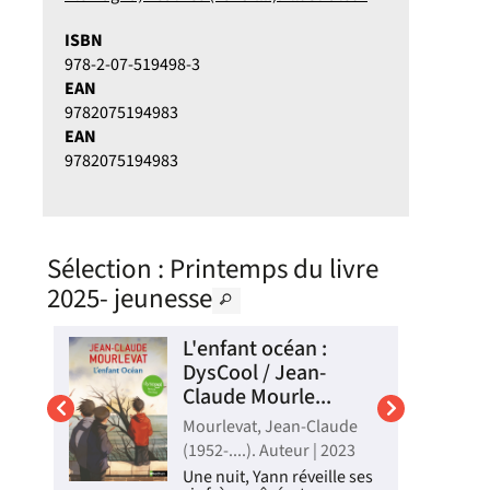
ISBN
978-2-07-519498-3
EAN
9782075194983
EAN
9782075194983
Sélection
: Printemps du livre
2025- jeunesse
ous
L'enfant océan :
DysCool / Jean-
Claude Mourle...
Mourlevat, Jean-Claude
24
(1952-....). Auteur | 2023
Une nuit, Yann réveille ses