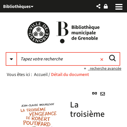
Aller
Aller
Aller
Bibliothèques
au
au
à
menu
contenu
la
recherche
recherche avancée
Vous êtes ici :
Accueil
/
Détail du document
Lien
permanent
Envoyer
La
(Nouvelle
par
fenêtre)
troisième
mail