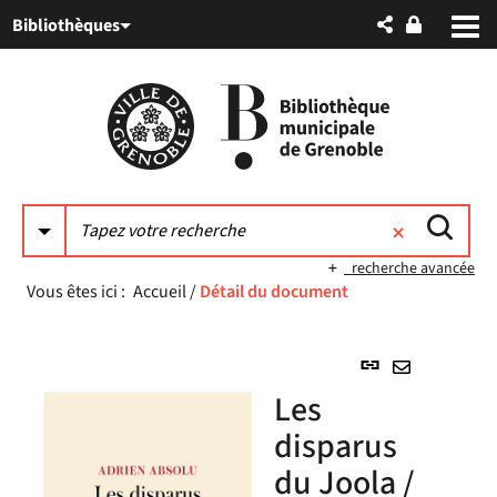
Aller
Aller
Aller
Bibliothèques
au
au
à
menu
contenu
la
recherche
recherche avancée
Vous êtes ici :
Accueil
/
Détail du document
Lien
permanent
Envoyer
Les
(Nouvelle
par
fenêtre)
disparus
mail
du Joola /