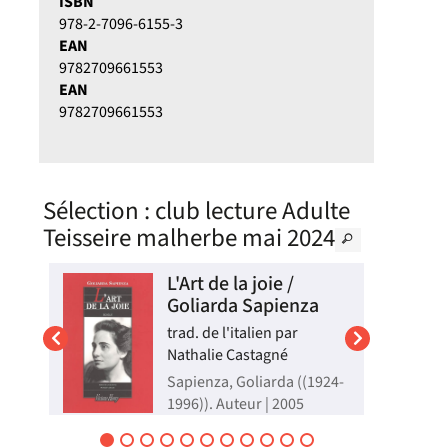
ISBN
978-2-7096-6155-3
EAN
9782709661553
EAN
9782709661553
Sélection
: club lecture Adulte
Teisseire malherbe mai 2024
 /
L'Art de la joie /
Goliarda Sapienza
trad. de l'italien par
Nathalie Castagné
e,
Sapienza, Goliarda ((1924-
1996)). Auteur | 2005
une
Modesta naît en Sicile le
1er janvier 1900. Dans un