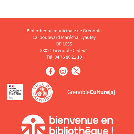
monde frustre, elle devient
la
en 60 années la plus belle
he
femme du monde.
Livre
Bibliothèque municipale de Grenoble
12, boulevard Maréchal Lyautey
BP 1095
38021 Grenoble Cedex 1
Tél. 04 76 86 21 10