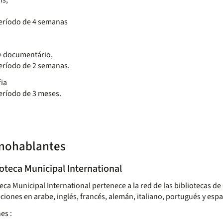
s,
eríodo de 4 semanas
e documentário,
eríodo de 2 semanas.
fia
eríodo de 3 meses.
nohablantes
ioteca Municipal International
teca Municipal International pertenece a la red de las bibliotecas de
eciones en arabe, inglés, francés, alemán, italiano, portugués y espa
es :