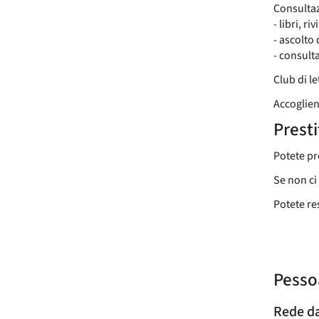
Consultaz
- libri, riv
- ascolto
- consult
Club di le
Accoglien
Prest
Potete pr
Se non ci 
Potete re
Pesso
Rede da