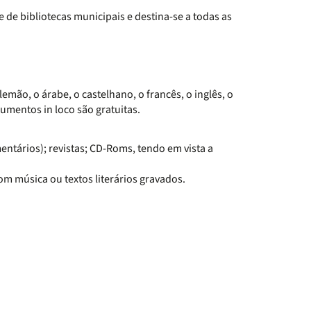
 de bibliotecas municipais e destina-se a todas as
mão, o árabe, o castelhano, o francês, o inglês, o
cumentos in loco são gratuitas.
entários); revistas; CD-Roms, tendo em vista a
om música ou textos literários gravados.