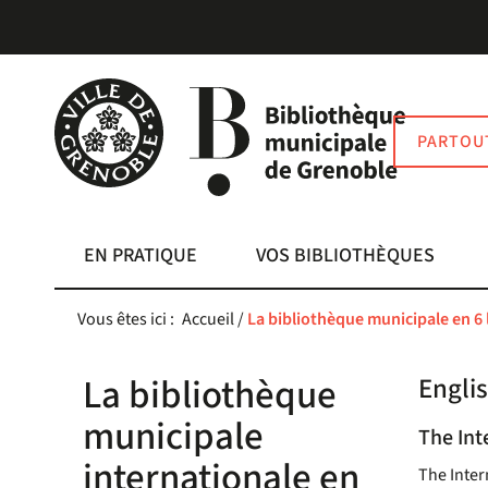
Aller
Aller
Aller
au
au
à
menu
contenu
la
recherche
PARTOU
EN PRATIQUE
VOS BIBLIOTHÈQUES
Vous êtes ici :
Accueil
/
La bibliothèque municipale en 6
La bibliothèque
Engli
municipale
The Int
internationale en
The Inter