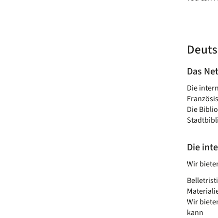
Deuts
Das Net
Die inter
Französis
Die Bibli
Stadtbib
Die int
Wir biete
Belletris
Materiali
Wir biete
kann