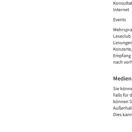
Konsultat
Internet
Events
Mehrspra
Leseclub 
Lesungen
Konzerte
Empfang 
nach vor
Medien
Sie könne
Falls für
können Si
Außerhalb
Dies kann