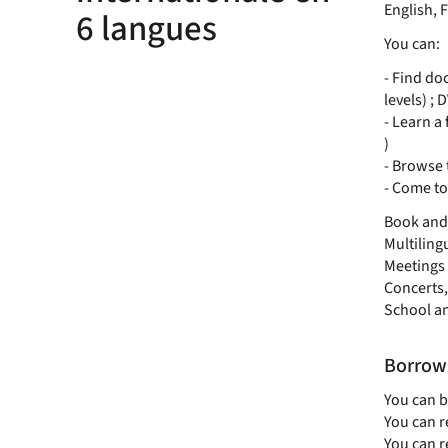
English, 
6 langues
You can:
- Find do
levels) ;
- Learn a
)
- Browse 
- Come to
Book and 
Multiling
Meetings 
Concerts,
School an
Borrow
You can b
You can r
You can r