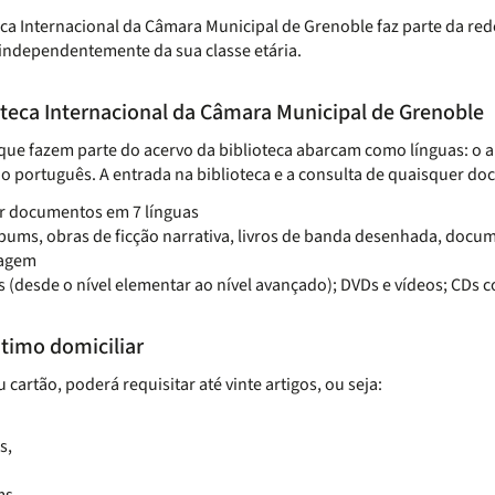
eca Internacional da Câmara Municipal de Grenoble faz parte da rede
independentemente da sua classe etária.
oteca Internacional da Câmara Municipal de Grenoble
que fazem parte do acervo da biblioteca abarcam como línguas: o ale
e o português. A entrada na biblioteca e a consulta de quaisquer do
ar documentos em 7 línguas
lbums, obras de ficção narrativa, livros de banda desenhada, docum
zagem
s (desde o nível elementar ao nível avançado); DVDs e vídeos; CDs c
timo domiciliar
 cartão, poderá requisitar até vinte artigos, ou seja:
s,