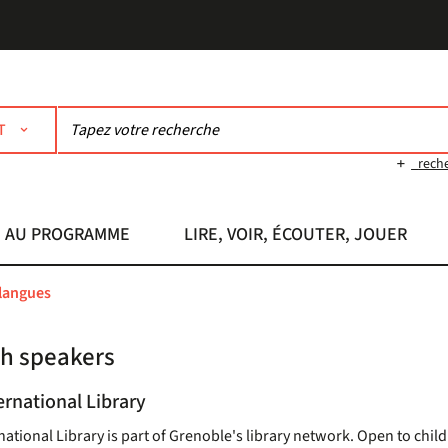
T
rech
AU PROGRAMME
LIRE, VOIR, ÉCOUTER, JOUER
 langues
sh speakers
ernational Library
national Library
is part of Grenoble's library network. Open to childr