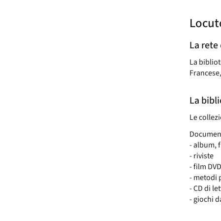
Locuto
La rete
La bibliot
Francese,
La bibl
Le collezi
Documenti
- album, 
- riviste
- film DV
- metodi p
- CD di le
- giochi d