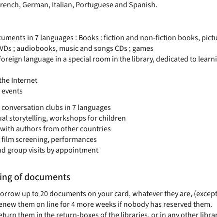
French, German, Italian, Portuguese and Spanish.
cuments in 7 languages : Books : fiction and non-fiction books, pict
 DVDs ; audiobooks, music and songs CDs ; games
 foreign language in a special room in the library, dedicated to le
the Internet
 events
conversation clubs in 7 languages
ual storytelling, workshops for children
with authors from other countries
 film screening, performances
d group visits by appointment
ing of documents
orrow up to 20 documents on your card, whatever they are, (excep
enew them on line for 4 more weeks if nobody has reserved them.
eturn them in the return-boxes of the libraries, or in any other libr