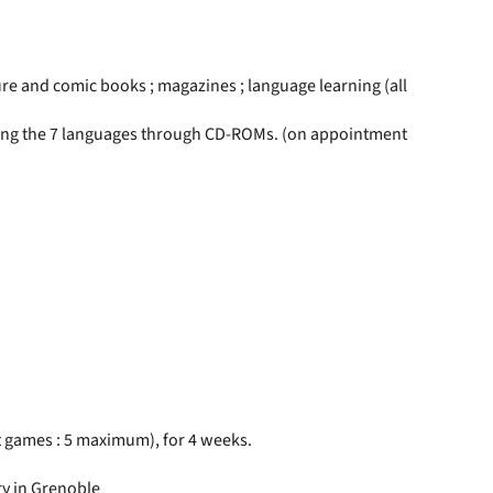
ure and comic books ; magazines ; language learning (all
arning the 7 languages through CD-ROMs. (on appointment
t games : 5 maximum), for 4 weeks.
ary in Grenoble