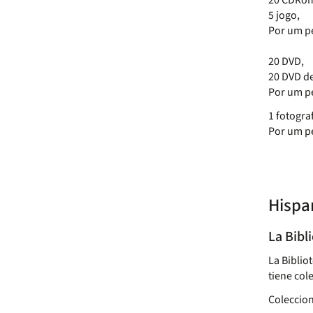
20 CDRom
5 jogo,
Por um p
20 DVD,
20 DVD d
Por um p
1 fotogra
Por um p
Hispa
La Bibl
La Biblio
tiene col
Coleccion