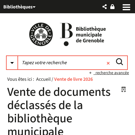
Aller
Aller
Aller
Bibliothèques
au
au
à
menu
contenu
la
recherche
recherche avancée
Vous êtes ici :
Accueil
/
Vente de livre 2026
Vente de documents
déclassés de la
bibliothèque
municipale