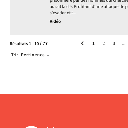
prisonnière par des hommes qui cherchen
ats
aurait la clé. Profitant d'une attaque de p
s'évader et t...
r
ment
Vidéo
ltats
r
s
uer
/ 77
1
2
3
...
Résultats
1
-
10
ter
Tri :
Pertinence
rche
erche
he
atiquement
ment
matiquement