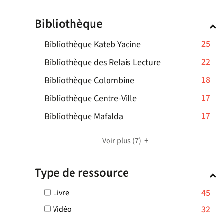
cocher
pour
Bibliothèque
ajouter
le
-
25
Bibliothèque Kateb Yacine
filtre
-
25
-
22
Bibliothèque des Relais Lecture
la
résultats
22
recherche
-
18
Bibliothèque Colombine
-
résultats
est
18
cliquer
-
17
mise
Bibliothèque Centre-Ville
-
résultats
pour
à
17
cliquer
-
17
Bibliothèque Mafalda
-
ajouter
jour
résultats
pour
17
cliquer
le
automatiquement
-
ajouter
résultats
pour
Voir plus
(7)
filtre
cliquer
le
-
ajouter
-
pour
filtre
cliquer
le
la
Type de ressource
ajouter
-
pour
filtre
recherche
le
la
ajouter
-
est
-
45
Livre
filtre
recherche
le
la
mise
45
-
est
-
32
Vidéo
filtre
recherche
résultats
à