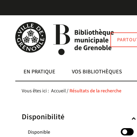
Aller
Aller
Aller
au
au
à
menu
contenu
la
recherche
PARTOU
EN PRATIQUE
VOS BIBLIOTHÈQUES
Vous êtes ici :
Accueil
/
Résultats de la recherche
Disponibilité
-
Disponible