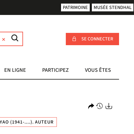
PATRIMOINE
MUSÉE STENDHAL
SE CONNECTER
EN LIGNE
PARTICIPEZ
VOUS ÊTES
Partager
Historique
Exports
YAO (1941-....). AUTEUR
l'URL
de
de
vos