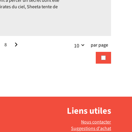
t à percer un secret dont elle
irates du ciel, Sheeta tente de
8
par page
10
Liens utiles
Nous contacter
Suggestions d'achat