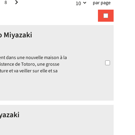
8
par page
10
la
recherches
recherche
o Miyazaki
llent dans une nouvelle maison à la
istence de Totoro, une grosse
ure et va veiller sur elle et sa
yazaki