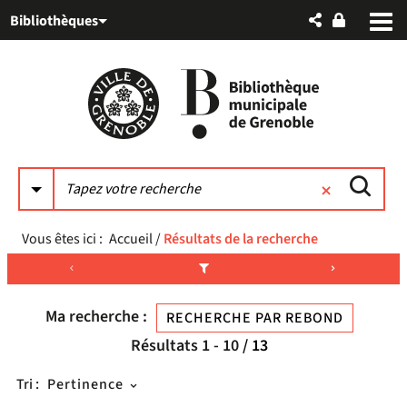
Aller
Aller
Aller
Bibliothèques
au
au
à
menu
contenu
la
recherche
Vous êtes ici :
Accueil
/
Résultats de la recherche
Ma recherche :
RECHERCHE PAR REBOND
Résultats
1
-
10
/ 13
Tri :
Pertinence