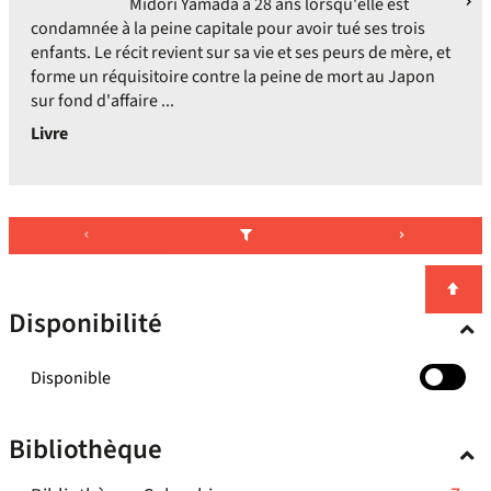
Midori Yamada a 28 ans lorsqu'elle est
condamnée à la peine capitale pour avoir tué ses trois
enfants. Le récit revient sur sa vie et ses peurs de mère, et
forme un réquisitoire contre la peine de mort au Japon
sur fond d'affaire ...
Livre
Disponibilité
-
Disponible
cocher
pour
Bibliothèque
ajouter
le