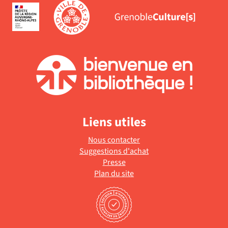
mise
est
à
mise
jour
à
automatiquement
jour
automatiquement
Liens utiles
Nous contacter
Suggestions d'achat
Presse
Plan du site