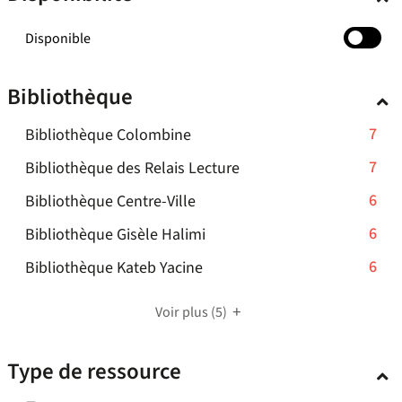
-
Disponible
cocher
pour
Bibliothèque
ajouter
le
-
7
Bibliothèque Colombine
filtre
-
7
-
7
Bibliothèque des Relais Lecture
la
résultats
7
recherche
-
6
Bibliothèque Centre-Ville
-
résultats
est
6
cliquer
-
6
mise
Bibliothèque Gisèle Halimi
-
résultats
pour
à
6
cliquer
-
6
Bibliothèque Kateb Yacine
-
ajouter
jour
résultats
pour
6
cliquer
le
automatiquement
-
ajouter
résultats
pour
Voir plus
filtre
(5)
cliquer
le
-
ajouter
-
pour
filtre
cliquer
le
la
Type de ressource
ajouter
-
pour
filtre
recherche
le
la
ajouter