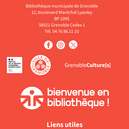
recherche
jour
cliquer
la
à
ajouter
Bibliothèque municipale de Grenoble
est
automatiquement
pour
recher
12, boulevard Maréchal Lyautey
jour
le
mise
ajouter
est
BP 1095
aut
filtre
à
le
38021 Grenoble Cedex 1
mise
-
jour
filtre
Tél. 04 76 86 21 10
à
la
automatiquement
-
jour
recherche
la
automa
est
recherche
mise
est
à
mise
jour
à
automatiquement
jour
automatiquement
Liens utiles