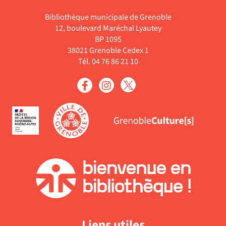
-
est
filtre
recherche
cliquer
la
mise
Bibliothèque municipale de Grenoble
-
est
pour
recherche
à
12, boulevard Maréchal Lyautey
la
mise
ajouter
est
jour
BP 1095
recherche
à
le
38021 Grenoble Cedex 1
mise
automati
est
jour
filtre
Tél. 04 76 86 21 10
à
mise
automatiquement
-
jour
à
la
automati
jour
recherche
automatiquement
est
mise
à
jour
automatiquement
Liens utiles