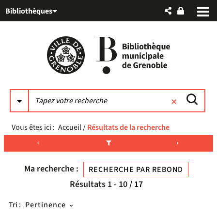
Aller
Aller
Aller
Bibliothèques
au
au
à
menu
contenu
la
recherche
Vous êtes ici :
Accueil
/
Résultats de la recherche
Ma recherche :
RECHERCHE PAR REBOND
Résultats
1
-
10
/ 17
Tri :
Pertinence